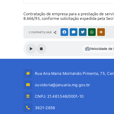
Contratação de empresa para a prestação de serviço 
8.666/93, conforme solicitação expedida pela Secr
COMPARTILHAR
FACEBOOK
MESSENGER
TWITTER
WHATSAPP
OUTRAS
Velocidade de l
Rua Ana Maria Montalvão Pimenta, 75, Cen
ouvidoria@januaria.mg.gov.br
CNPJ: 21.461.546/0001-10
3621-2656