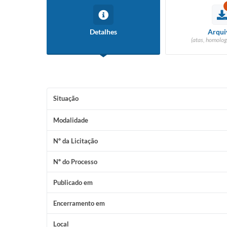
Detalhes
Arqui
(atas, homolog
Situação
Modalidade
Nº da Licitação
Nº do Processo
Publicado em
Encerramento em
Local