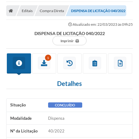
A Nossa Cidade
Editais
Compra Direta
DISPENSA DE LICITAÇÃO 040/2022
Secretarias
Atualizado em: 22/03/2023 às 09h25
Editais
DISPENSA DE LICITAÇÃO 040/2022
Tributos
Imprimir
Transparência Pública
1
Contratos
Carta de Serviços
Detalhes
Turismo
Legislação
Situação
CONCLUÍDO
Agenda
Modalidade
Dispensa
Telefones Úteis
Nº da Licitação
40/2022
Ouvidoria