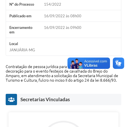
Nº do Processo
154/2022
Cavernas do Peruaçu
Publicado em
16/09/2022 às 08h00
Galeria de Fotos
Encerramento
16/09/2022 às 09h00
Galeria de Vídeos
em
Notícias
Local
JANUÁRIA-MG
Links e Sites
Arquivos para Download
Contratação de pessoa jurídica para prestação de serviços de
decoração para o evento festejos de cavalhada do Brejo do
Diário Oficial
Amparo, em atendimento a solicitação da Secretaria Municipal de
Turismo e Cultura, fulcro no inciso II do artigo 24 da lei 8.666/93.
Links
Serviços Online
Secretarias Vinculadas
Enquete
SIC