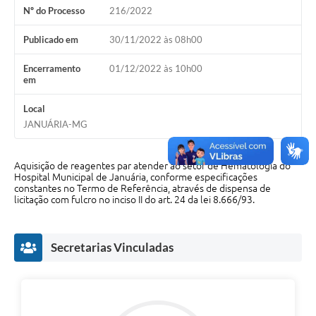
Nº do Processo
216/2022
Cavernas do Peruaçu
Publicado em
30/11/2022 às 08h00
Galeria de Fotos
Encerramento
01/12/2022 às 10h00
Galeria de Vídeos
em
Notícias
Local
JANUÁRIA-MG
Links e Sites
Arquivos para Download
Aquisição de reagentes par atender ao setor de Hematologia do
Hospital Municipal de Januária, conforme especificações
Diário Oficial
constantes no Termo de Referência, através de dispensa de
licitação com fulcro no inciso II do art. 24 da lei 8.666/93.
Links
Serviços Online
Secretarias Vinculadas
Enquete
SIC