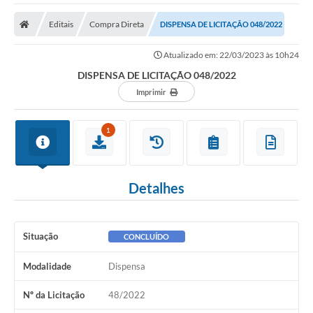
A Nossa Cidade
Editais
Compra Direta
DISPENSA DE LICITAÇÃO 048/2022
Secretarias
Atualizado em: 22/03/2023 às 10h24
Editais
DISPENSA DE LICITAÇÃO 048/2022
Tributos
Imprimir
Transparência Pública
1
Contratos
Carta de Serviços
Detalhes
Turismo
Legislação
Situação
CONCLUÍDO
Agenda
Modalidade
Dispensa
Telefones Úteis
Nº da Licitação
48/2022
Ouvidoria