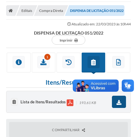
A Nossa Cidade
Editais
Compra Direta
DISPENSA DE LICITAÇÃO 051/2022
Secretarias
Atualizado em: 22/03/2023 às 10h44
Editais
DISPENSA DE LICITAÇÃO 051/2022
Tributos
Imprimir
Transparência Pública
1
Contratos
Carta de Serviços
Itens/Resultados
Turismo
Legislação
Lista de Itens/Resultados
193,61 KB
Agenda
Telefones Úteis
COMPARTILHAR
Ouvidoria