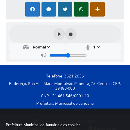
Cavernas do Peruaçu
Galeria de Fotos
Galeria de Vídeos
Notícias
Links e Sites
Arquivos para Download
Telefone: 3621-2656
Diário Oficial
Endereço: Rua Ana Maria Montalvão Pimenta, 75, Centro | CEP:
Links
39480-000
CNPJ: 21.461.546/0001-10
Serviços Online
Prefeitura Municipal de Januária
Enquete
Versão do Sistema:
3.5.3 - 19/06/2026
SIC
Prefeitura Municipal de Januária e os cookies:
Portal atualizado em:
06/08/2026 14:14
Dados Abertos