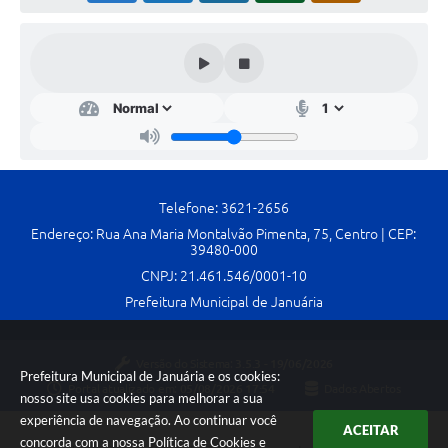
Telefone: 3621-2656
Endereço: Rua Ana Maria Montalvão Pimenta, 75, Centro | CEP:
39480-000
CNPJ: 21.461.546/0001-10
Prefeitura Municipal de Januária
Versão do Sistema:
3.5.3 - 19/06/2026
Prefeitura Municipal de Januária e os cookies:
Portal atualizado em:
05/08/2026 17:54
Dados Abertos
nosso site usa cookies para melhorar a sua
experiência de navegação. Ao continuar você
ACEITAR
concorda com a nossa
Política de Cookies
e