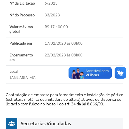
Nº da Licitação
6/2023
Cavernas do Peruaçu
Nº do Processo
33/2023
Galeria de Fotos
Valor máximo
R$ 17.400,00
Galeria de Vídeos
global
Notícias
Publicado em
17/02/2023 às 08h00
Links e Sites
Encerramento
22/02/2023 às 08h00
em
Arquivos para Download
Local
Diário Oficial
JANUÁRIA-MG
Links
Contratação de empresa para fornecimento e instalação de pórtico
Serviços Online
(estrutura metálica delimitadora de altura) através de dispensa de
licitação com fulcro no inciso II do art. 24 da lei 8.666/93.
Enquete
SIC
Secretarias Vinculadas