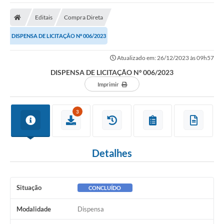
A Nossa Cidade
Editais
Compra Direta
Secretarias
DISPENSA DE LICITAÇÃO Nº 006/2023
Editais
Atualizado em: 26/12/2023 às 09h57
Tributos
DISPENSA DE LICITAÇÃO Nº 006/2023
Transparência Pública
Imprimir
Contratos
3
Carta de Serviços
Turismo
Detalhes
Legislação
Agenda
Situação
CONCLUÍDO
Telefones Úteis
Modalidade
Dispensa
Ouvidoria