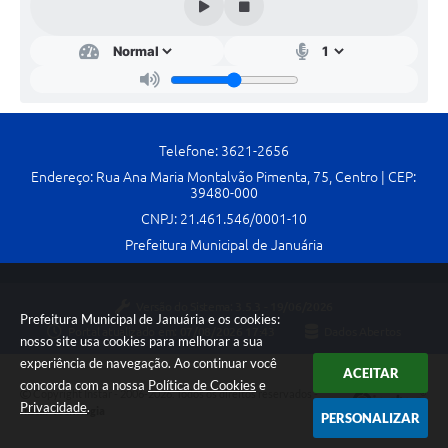
Telefone: 3621-2656
Endereço: Rua Ana Maria Montalvão Pimenta, 75, Centro | CEP:
39480-000
CNPJ: 21.461.546/0001-10
Prefeitura Municipal de Januária
Versão do Sistema:
3.5.3 - 19/06/2026
Prefeitura Municipal de Januária e os cookies:
Portal atualizado em:
07/08/2026 17:43
Dados Abertos
nosso site usa cookies para melhorar a sua
experiência de navegação. Ao continuar você
ACEITAR
concorda com a nossa
Política de Cookies
e
Copyright Instar - 2006-2026. Todos os direitos reservados -
Privacidade
.
Instar Tecnologia
PERSONALIZAR