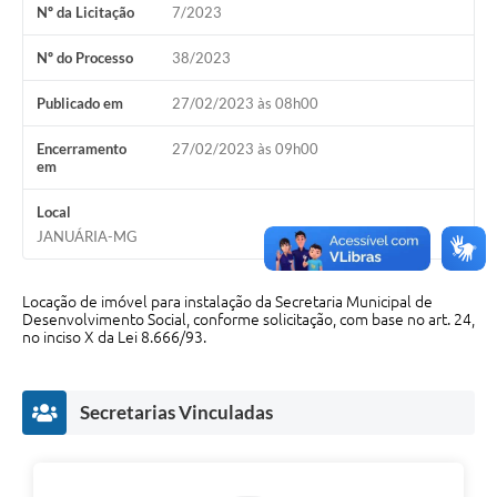
Nº da Licitação
7/2023
Cavernas do Peruaçu
Nº do Processo
38/2023
Galeria de Fotos
Publicado em
27/02/2023 às 08h00
Galeria de Vídeos
Encerramento
27/02/2023 às 09h00
Notícias
em
Links e Sites
Local
JANUÁRIA-MG
Arquivos para Download
Diário Oficial
Locação de imóvel para instalação da Secretaria Municipal de
Desenvolvimento Social, conforme solicitação, com base no art. 24,
Links
no inciso X da Lei 8.666/93.
Serviços Online
Secretarias Vinculadas
Enquete
SIC