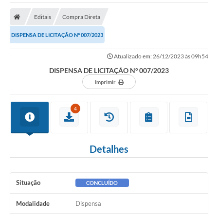
A Nossa Cidade
Editais
Compra Direta
Secretarias
DISPENSA DE LICITAÇÃO Nº 007/2023
Editais
Atualizado em: 26/12/2023 às 09h54
Tributos
DISPENSA DE LICITAÇÃO Nº 007/2023
Transparência Pública
Imprimir
Contratos
4
Carta de Serviços
Turismo
Detalhes
Legislação
Agenda
Situação
CONCLUÍDO
Telefones Úteis
Modalidade
Dispensa
Ouvidoria