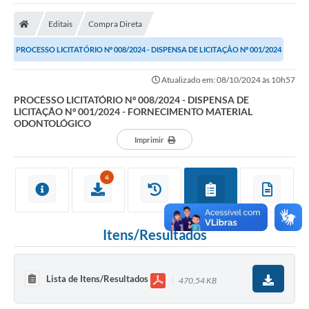
A Nossa Cidade
Editais
Compra Direta
Secretarias
PROCESSO LICITATÓRIO Nº 008/2024 - DISPENSA DE LICITAÇÃO Nº 001/2024
Editais
- FORNECIMENTO MATERIAL...
Atualizado em: 08/10/2024 às 10h57
Tributos
PROCESSO LICITATÓRIO Nº 008/2024 - DISPENSA DE
LICITAÇÃO Nº 001/2024 - FORNECIMENTO MATERIAL
Transparência Pública
ODONTOLÓGICO
Contratos
Imprimir
Carta de Serviços
4
Turismo
Legislação
Itens/Resultados
Agenda
Telefones Úteis
Lista de Itens/Resultados
470,54 KB
Ouvidoria