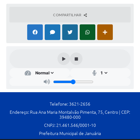
Cavernas do Peruaçu
COMPARTILHAR
Galeria de Fotos
Galeria de Vídeos
Notícias
Links e Sites
Arquivos para Download
Diário Oficial
Links
Telefone: 3621-2656
Serviços Online
Endereço: Rua Ana Maria Montalvão Pimenta, 75, Centro | CEP:
39480-000
Enquete
CNPJ: 21.461.546/0001-10
SIC
Prefeitura Municipal de Januária