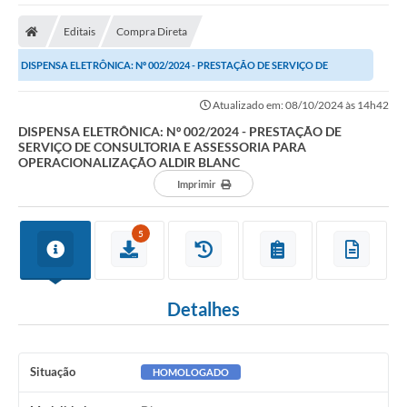
A Nossa Cidade
Editais
Compra Direta
Secretarias
DISPENSA ELETRÔNICA: Nº 002/2024 - PRESTAÇÃO DE SERVIÇO DE
Editais
CONSULTORIA E ASSESSORIA PARA OPERACIONALIZAÇÃO...
Atualizado em: 08/10/2024 às 14h42
Tributos
DISPENSA ELETRÔNICA: Nº 002/2024 - PRESTAÇÃO DE
SERVIÇO DE CONSULTORIA E ASSESSORIA PARA
Transparência Pública
OPERACIONALIZAÇÃO ALDIR BLANC
Contratos
Imprimir
Carta de Serviços
5
Turismo
Legislação
Detalhes
Agenda
Telefones Úteis
Situação
HOMOLOGADO
Ouvidoria