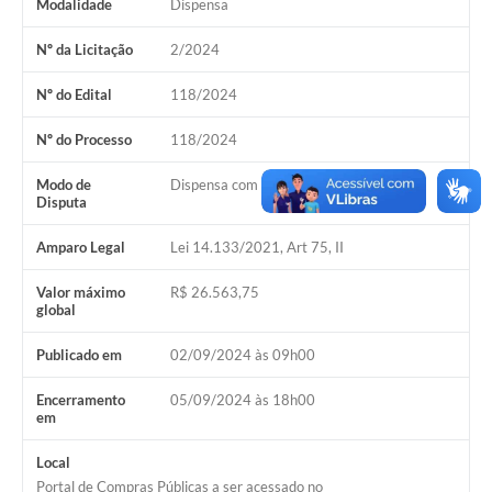
Modalidade
Dispensa
Cavernas do Peruaçu
Nº da Licitação
2/2024
Galeria de Fotos
Nº do Edital
118/2024
Galeria de Vídeos
Nº do Processo
118/2024
Notícias
Modo de
Dispensa com Disputa
Disputa
Links e Sites
Arquivos para Download
Amparo Legal
Lei 14.133/2021, Art 75, II
Diário Oficial
Valor máximo
R$ 26.563,75
global
Links
Publicado em
02/09/2024 às 09h00
Serviços Online
Encerramento
05/09/2024 às 18h00
em
Enquete
SIC
Local
Portal de Compras Públicas a ser acessado no