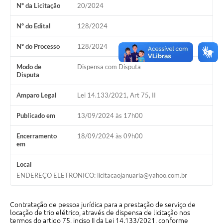
Nº da Licitação
20/2024
Cavernas do Peruaçu
Nº do Edital
128/2024
Galeria de Fotos
Nº do Processo
128/2024
Galeria de Vídeos
Modo de
Dispensa com Disputa
Notícias
Disputa
Links e Sites
Amparo Legal
Lei 14.133/2021, Art 75, II
Arquivos para Download
Publicado em
13/09/2024 às 17h00
Diário Oficial
Encerramento
18/09/2024 às 09h00
em
Links
Local
Serviços Online
ENDEREÇO ELETRONICO: licitacaojanuaria@yahoo.com.br
Enquete
Contratação de pessoa jurídica para a prestação de serviço de
SIC
locação de trio elétrico, através de dispensa de licitação nos
termos do artigo 75, inciso II da Lei 14.133/2021, conforme