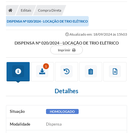
A Nossa Cidade
Editais
Compra Direta
Secretarias
DISPENSA Nº 020/2024 - LOCAÇÃO DE TRIO ELÉTRICO
Editais
Atualizado em: 18/09/2024 às 15h03
Tributos
DISPENSA Nº 020/2024 - LOCAÇÃO DE TRIO ELÉTRICO
Transparência Pública
Imprimir
Contratos
1
Carta de Serviços
Turismo
Detalhes
Legislação
Agenda
Situação
HOMOLOGADO
Telefones Úteis
Modalidade
Dispensa
Ouvidoria