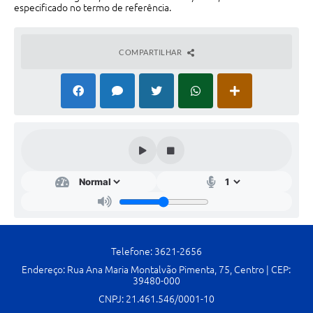
Contato
especificado no termo de referência.
Fotos - Eventos Oficiais
COMPARTILHAR
Telefone: 3621-2656
Endereço: Rua Ana Maria Montalvão Pimenta, 75, Centro | CEP:
39480-000
CNPJ: 21.461.546/0001-10