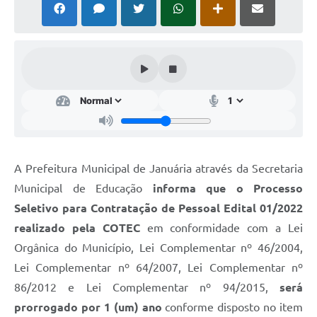
Cavernas do Peruaçu
Galeria de Fotos
Galeria de Vídeos
Notícias
Links e Sites
Arquivos para Download
A Prefeitura Municipal de Januária através da Secretaria
Diário Oficial
Municipal de Educação
informa que o Processo
Seletivo para Contratação de Pessoal Edital 01/2022
Links
realizado pela COTEC
em conformidade com a Lei
Serviços Online
Orgânica do Município, Lei Complementar nº 46/2004,
Lei Complementar nº 64/2007, Lei Complementar nº
Enquete
86/2012 e Lei Complementar nº 94/2015,
será
SIC
prorrogado por 1 (um) ano
conforme disposto no item