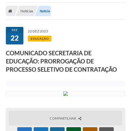
A Nossa Cidade
Notícias
Notícia
Secretarias
Editais
DEZ
22 DEZ 2023
22
Tributos
EDUCAÇÃO
Transparência Pública
COMUNICADO SECRETARIA DE
Contratos
EDUCAÇÃO: PRORROGAÇÃO DE
PROCESSO SELETIVO DE CONTRATAÇÃO
Carta de Serviços
Turismo
Legislação
Agenda
Telefones Úteis
COMPARTILHAR
Ouvidoria