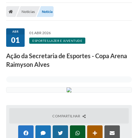
A Nossa Cidade
Notícias
Notícia
Secretarias
Editais
ABR
01 ABR 2026
01
Tributos
ESPORTES,LAZER E JUVENTUDE
Transparência Pública
Ação da Secretaria de Esportes - Copa Arena
Contratos
Raimyson Alves
Carta de Serviços
Turismo
Legislação
Agenda
COMPARTILHAR
Telefones Úteis
Ouvidoria