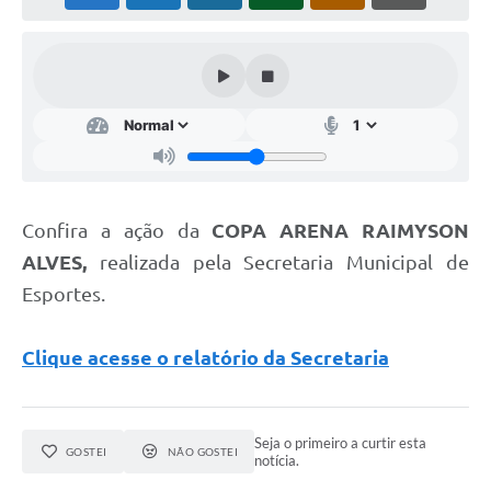
Cavernas do Peruaçu
Galeria de Fotos
Galeria de Vídeos
Notícias
Links e Sites
Confira a ação da
COPA ARENA RAIMYSON
Arquivos para Download
ALVES,
realizada pela Secretaria Municipal de
Diário Oficial
Esportes.
Links
Clique acesse o relatório da Secretaria
Serviços Online
Enquete
Seja o primeiro a curtir esta
GOSTEI
NÃO GOSTEI
SIC
notícia.