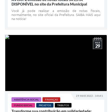
DISPONÍVEL no site da Prefeitura Municipal
Você já pode realizar a emissão de notas fiscais,
normalmente, no site oficial da Prefeitura. SAIBA MAIS aqui
na notícia!
MAR
29
29 MAR 2022 - 14h41
ASSISTÊNCIA SOCIAL
FINANÇAS
FUNDO SOCIAL
PROJETOS
TRIBUTOS
Transforme sua contribuição em solidariedade: