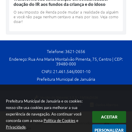
doação do IR aos fundos da criança e do idoso
O seu Imposto de Renda pode mudar a realidade da alguém
e você não paga nenhum centavo a mais por isso. Veja como
doar!
Telefone: 3621-2656
Endereço: Rua Ana Maria Montalvão Pimenta, 75, Centro | CEP:
39480-000
CNPJ: 21.461.546/0001-10
Prefeitura Municipal de Januária
Versão do Sistema:
3.5.3 - 19/06/2026
Prefeitura Municipal de Januária e os cookies:
Portal atualizado em:
07/08/2026 09:36
Dados Abertos
nosso site usa cookies para melhorar a sua
experiência de navegação. Ao continuar você
ACEITAR
concorda com a nossa
Política de Cookies
e
Copyright Instar - 2006-2026. Todos os direitos reservados -
Privacidade
.
Instar Tecnologia
PERSONALIZAR