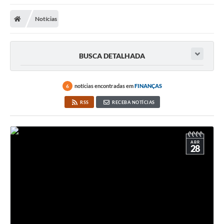
A Nossa Cidade
Notícias
Secretarias
Editais
BUSCA DETALHADA
Tributos
Transparência Pública
notícias encontradas em
FINANÇAS
6
Contratos
RSS
RECEBA NOTÍCIAS
Carta de Serviços
Turismo
ABR
28
Legislação
Agenda
Telefones Úteis
Ouvidoria