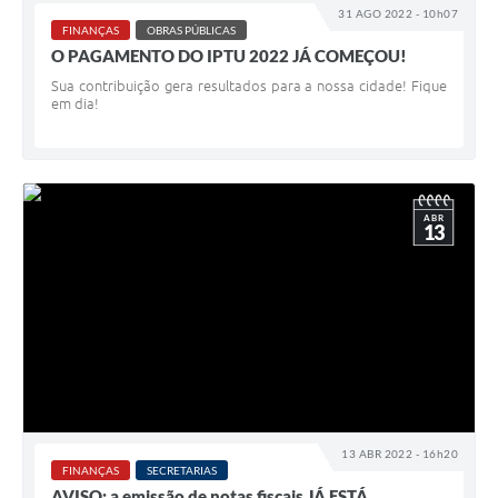
31 AGO 2022 - 10h07
FINANÇAS
OBRAS PÚBLICAS
O PAGAMENTO DO IPTU 2022 JÁ COMEÇOU!
Sua contribuição gera resultados para a nossa cidade! Fique
em dia!
ABR
13
13 ABR 2022 - 16h20
FINANÇAS
SECRETARIAS
AVISO: a emissão de notas fiscais JÁ ESTÁ