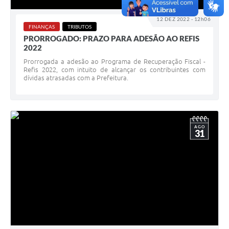
12 DEZ 2022 - 12h06
FINANÇAS
TRIBUTOS
PRORROGADO: PRAZO PARA ADESÃO AO REFIS
2022
Prorrogada a adesão ao Programa de Recuperação Fiscal -
Refis 2022, com intuito de alcançar os contribuintes com
dívidas atrasadas com a Prefeitura.
AGO
31