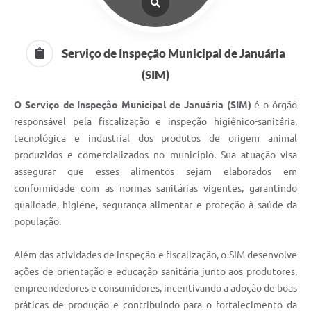
Cavernas do Peruaçu
Galeria de Fotos
Serviço de Inspeção Municipal de Januária
(SIM)
Galeria de Vídeos
Notícias
O Serviço de Inspeção Municipal de Januária (SIM)
é o órgão
responsável pela fiscalização e inspeção higiênico-sanitária,
Links e Sites
tecnológica e industrial dos produtos de origem animal
produzidos e comercializados no município. Sua atuação visa
Arquivos para Download
assegurar que esses alimentos sejam elaborados em
Diário Oficial
conformidade com as normas sanitárias vigentes, garantindo
qualidade, higiene, segurança alimentar e proteção à saúde da
Links
população.
Serviços Online
Além das atividades de inspeção e fiscalização, o SIM desenvolve
Enquete
ações de orientação e educação sanitária junto aos produtores,
empreendedores e consumidores, incentivando a adoção de boas
SIC
práticas de produção e contribuindo para o fortalecimento da