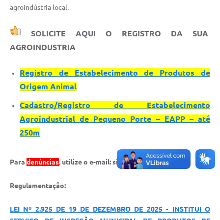
Contato
agroindústria local.
Fotos - Eventos Oficiais
SOLICITE AQUI O REGISTRO DA SUA
AGROINDUSTRIA
Registro de Estabelecimento de Produtos de
Origem Animal
Cadastro/Registro de Estabelecimento
Agroindustrial de Pequeno Porte – EAPP – até
250m
Para
denúncias
, utilize o e-mail: sim@januaria.mg.gov.br
Regulamentação:
LEI Nº 2.925 DE 19 DE DEZEMBRO DE 2025 -
INSTITUI O