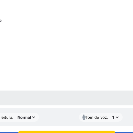
o
AS MÍDIAS
leitura:
Tom de voz: