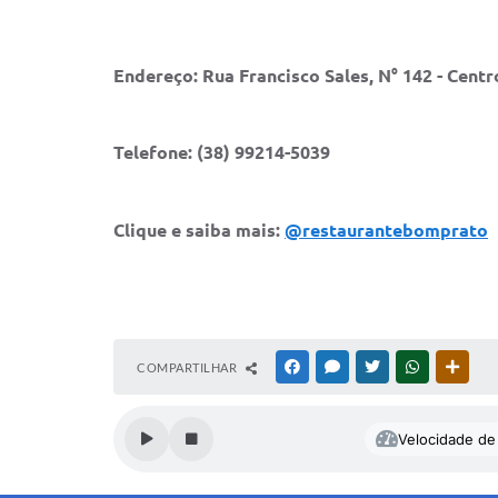
Endereço:
Rua Francisco Sales, N° 142 - Centr
Telefone:
(38) 99214-5039
Clique e saiba mais:
@restaurantebomprato
COMPARTILHAR
FACEBOOK
MESSENGER
TWITTER
WHATSAPP
OUTR
Velocidade de 