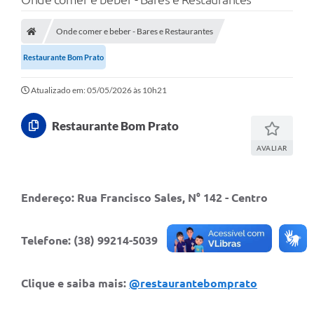
A Nossa Cidade
Secretarias
Onde comer e beber - Bares e Restaurantes
Restaurante Bom Prato
Editais
Tributos
Atualizado em: 05/05/2026 às 10h21
Transparência Pública
Restaurante Bom Prato
Contratos
AVALIAR
Carta de Serviços
Turismo
Endereço:
Rua Francisco Sales, N° 142 - Centro
Legislação
Telefone:
(38) 99214-5039
Agenda
Telefones Úteis
Clique e saiba mais:
@restaurantebomprato
Ouvidoria