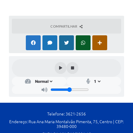
Cavernas do Peruaçu
Galeria de Fotos
COMPARTILHAR
Galeria de Vídeos
Notícias
Links e Sites
Arquivos para Download
Diário Oficial
Links
Serviços Online
Enquete
Telefone: 3621-2656
Endereço: Rua Ana Maria Montalvão Pimenta, 75, Centro | CEP:
SIC
39480-000