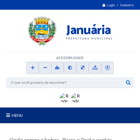
Login / Cadastro
ACESSIBILIDADE
MENU
Principal
Onde comer e beber - Bares e Restaurantes