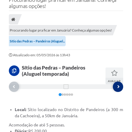
A Nossa Cidade
algumas opções!
Secretarias
Editais
Procurando lugar pra ficar em Januária? Conheça algumas opções!
Tributos
Sítio das Pedras – Pandeiros (Aluguel...
Transparência Pública
Atualizado em: 05/05/2026 às 13h43
Contratos
Sítio das Pedras – Pandeiros
Carta de Serviços
(Aluguel temporada)
AVALIAR
Turismo
Legislação
Agenda
Local:
Sítio localizado no Distrito de Pandeiros (a 300 m
da Cachoeira), a 50km de Januária.
Telefones Úteis
Acomodação de até 5 pessoas.
Ouvidoria
Diária:
R$ 200,00.