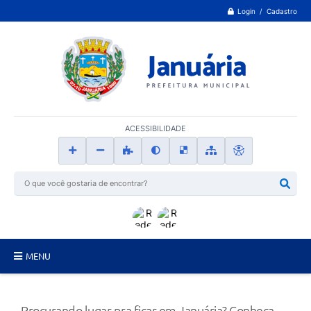
Login / Cadastro
ACESSIBILIDADE
MENU
Principal
Procurando lugar pra ficar em Januária? Conheça