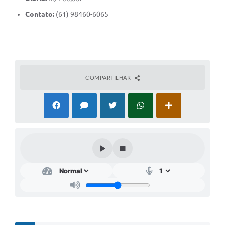
Contato:
(61) 98460-6065
Cavernas do Peruaçu
Galeria de Fotos
Galeria de Vídeos
Notícias
COMPARTILHAR
Links e Sites
Arquivos para Download
Diário Oficial
Links
Serviços Online
Enquete
SIC