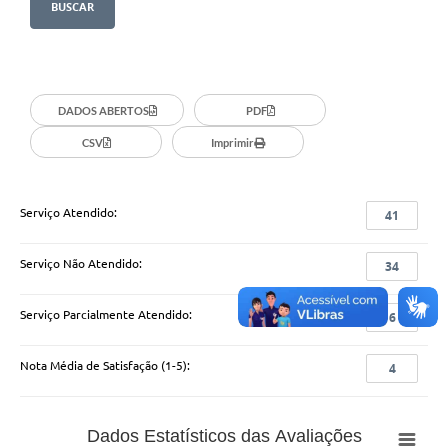
Cavernas do Peruaçu
Galeria de Fotos
Galeria de Vídeos
DADOS ABERTOS
PDF
CSV
Imprimir
Notícias
Links e Sites
Serviço Atendido:
41
Arquivos para Download
Diário Oficial
Serviço Não Atendido:
34
Links
Serviço Parcialmente Atendido:
6
Serviços Online
Nota Média de Satisfação (1-5):
4
Enquete
SIC
Dados Estatísticos das Avaliações