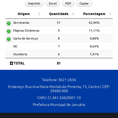
Imprimir
Excel
PDF
Copiar
Origem
Quantidade
Porcentagem
Secretarias
51
62,96%
Páginas Dinâmicas
9
11,11%
Carta de Serviços
8
9,88%
SIC
7
8,64%
Ouvidoria
6
7,41%
TOTAL
81
Telefone: 3621-2656
Endereço: Rua Ana Maria Montalvão Pimenta, 75, Centro | CEP:
39480-000
CNPJ: 21.461.546/0001-10
Prefeitura Municipal de Januária