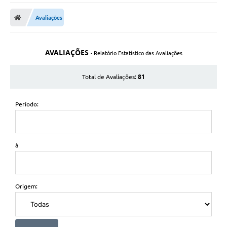
A Nossa Cidade
Avaliações
Secretarias
Editais
AVALIAÇÕES
- Relatório Estatístico das Avaliações
Tributos
81
Total de Avaliações:
Transparência Pública
Contratos
Período:
Carta de Serviços
Turismo
à
Legislação
Agenda
Origem:
Telefones Úteis
Ouvidoria