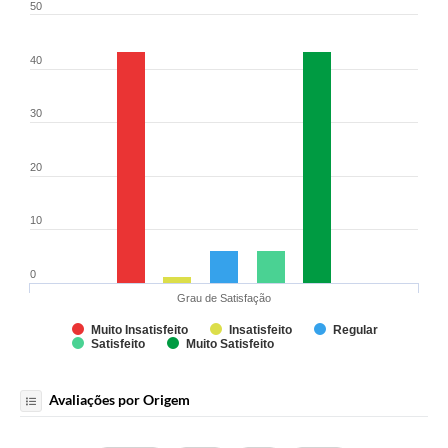
50
Contato
Fotos - Eventos Oficiais
40
30
20
10
0
Grau de Satisfação
Muito Insatisfeito
Insatisfeito
Regular
Satisfeito
Muito Satisfeito
Avaliações por Origem