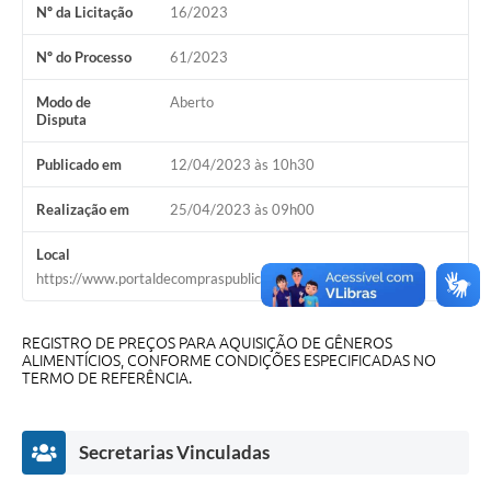
Nº da Licitação
16/2023
Cavernas do Peruaçu
Nº do Processo
61/2023
Galeria de Fotos
Modo de
Aberto
Galeria de Vídeos
Disputa
Notícias
Publicado em
12/04/2023 às 10h30
Links e Sites
Realização em
25/04/2023 às 09h00
Arquivos para Download
Local
https://www.portaldecompraspublicas.com.br
Diário Oficial
Links
REGISTRO DE PREÇOS PARA AQUISIÇÃO DE GÊNEROS
ALIMENTÍCIOS, CONFORME CONDIÇÕES ESPECIFICADAS NO
Serviços Online
TERMO DE REFERÊNCIA.
Enquete
Secretarias Vinculadas
SIC