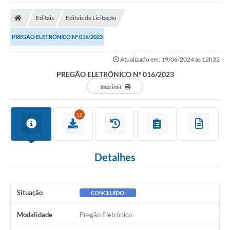
A Nossa Cidade
Editais
Editais de Licitação
Secretarias
PREGÃO ELETRÔNICO Nº 016/2023
Editais
Atualizado em: 19/06/2024 às 12h22
Tributos
PREGÃO ELETRÔNICO Nº 016/2023
Transparência Pública
Imprimir
Contratos
12
Carta de Serviços
Turismo
Detalhes
Legislação
Agenda
Situação
CONCLUÍDO
Telefones Úteis
Modalidade
Pregão Eletrônico
Ouvidoria