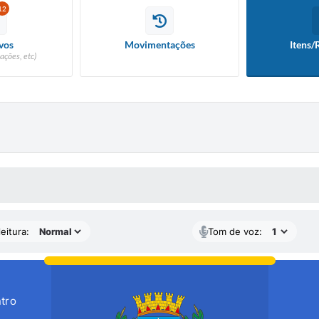
12
vos
Movimentações
Itens/
ações, etc)
 MÍDIAS
eitura:
Tom de voz:
tro