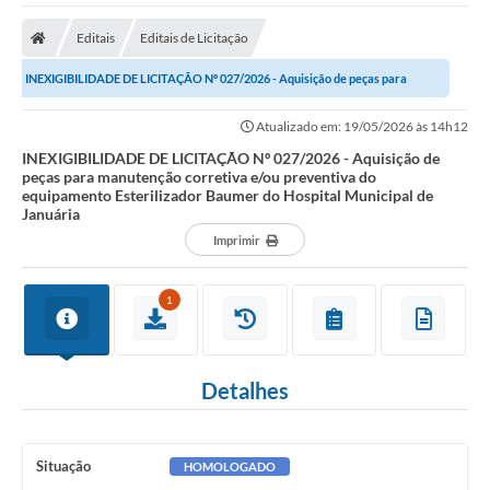
A Nossa Cidade
Editais
Editais de Licitação
Secretarias
INEXIGIBILIDADE DE LICITAÇÃO Nº 027/2026 - Aquisição de peças para
Editais
manutenção corretiva e/ou preventiva do...
Atualizado em: 19/05/2026 às 14h12
Tributos
INEXIGIBILIDADE DE LICITAÇÃO Nº 027/2026 - Aquisição de
peças para manutenção corretiva e/ou preventiva do
Transparência Pública
equipamento Esterilizador Baumer do Hospital Municipal de
Januária
Contratos
Imprimir
Carta de Serviços
1
Turismo
Legislação
Detalhes
Agenda
Telefones Úteis
Situação
HOMOLOGADO
Ouvidoria