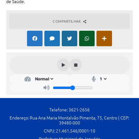
de Saúde.
Contato
Fotos - Eventos Oficiais
COMPARTILHAR
Telefone: 3621-2656
Endereço: Rua Ana Maria Montalvão Pimenta, 75, Centro | CEP:
39480-000
CNPJ: 21.461.546/0001-10