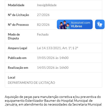
Modalidade
Inexigibilidade
Cavernas do Peruaçu
Nº da Licitação
27/2026
Galeria de Fotos
Nº do Processo
82/2026
Galeria de Vídeos
Modo de
Fechado
Notícias
Disputa
Links e Sites
Amparo Legal
Lei 14.133/2021, Art. 1º, § 2º
Arquivos para Download
Publicado em
19/05/2026 às 14h00
Diário Oficial
Realização em
14/05/2026 às 16h00
Links
Local
Serviços Online
DEPARTAMENTO DE LICITAÇÃO
Enquete
Aquisição de peças para manutenção corretiva e/ou preventiva do
SIC
equipamento Esterilizador Baumer do Hospital Municipal de
Januária, em atendimento às necessidades da Secretaria Municipal