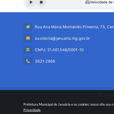
Velocidade de l
Rua Ana Maria Montalvão Pimenta, 75, Cen
ouvidoria@januaria.mg.gov.br
CNPJ: 21.461.546/0001-10
3621-2656
Versão
Prefeitura Municipal de Januária e os cookies: nosso site usa
Privacidade
.