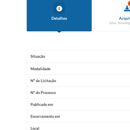
Detalhes
Arqui
(atas, homolog
Situação
Modalidade
Nº da Licitação
Nº do Processo
Publicado em
Encerramento em
Local