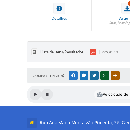
Detalhes
Arqui
(atas, homolog
Lista de Itens/Resultados
225,41 KB
COMPARTILHAR
FACEBOOK
MESSENGER
TWITTER
WHATSAPP
OUTRAS
Velocidade de l
Rua Ana Maria Montalvão Pimenta, 75, Cen