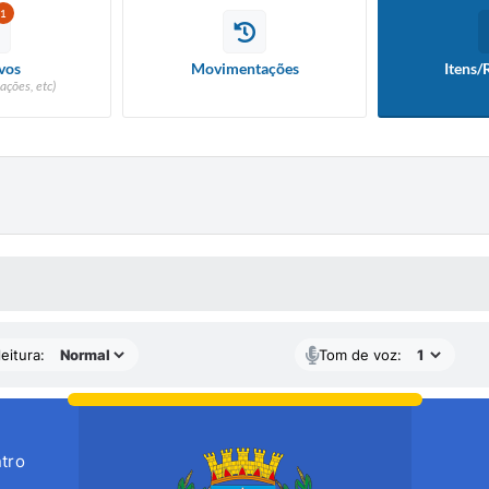
1
vos
Movimentações
Itens/
ações, etc)
 MÍDIAS
eitura:
Tom de voz:
tro