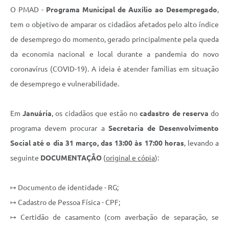
Contato
O PMAD -
Programa Municipal de Auxílio ao Desempregado
,
tem o objetivo de amparar os cidadãos afetados pelo alto índice
Fotos - Eventos Oficiais
de desemprego do momento, gerado principalmente pela queda
da economia nacional e local durante a pandemia do novo
coronavírus (COVID-19). A ideia é atender famílias em situação
de desemprego e vulnerabilidade.
Em
Januária
, os cidadãos que estão no
cadastro de reserva
do
programa devem procurar a
Secretaria de Desenvolvimento
Social até o dia
31 março, das 13:00 às 17:00 horas
, levando a
seguinte
DOCUMENTAÇÃO
(
original e cópia
):
↦ Documento de identidade - RG;
↦ Cadastro de Pessoa Física - CPF;
↦ Certidão de casamento (com averbação de separação, se