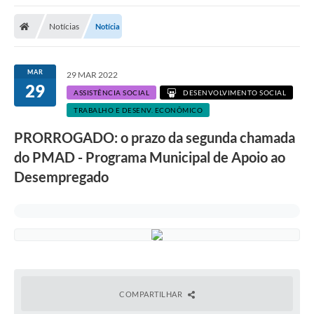
A Nossa Cidade
Notícias
Notícia
Secretarias
Editais
MAR
29 MAR 2022
29
Tributos
ASSISTÊNCIA SOCIAL
DESENVOLVIMENTO SOCIAL
TRABALHO E DESENV. ECONÔMICO
Transparência Pública
PRORROGADO: o prazo da segunda chamada
Contratos
do PMAD - Programa Municipal de Apoio ao
Carta de Serviços
Desempregado
Turismo
Legislação
Agenda
Telefones Úteis
COMPARTILHAR
Ouvidoria