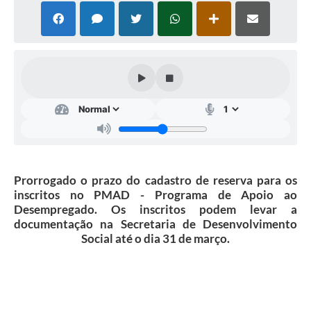
Cavernas do Peruaçu
Galeria de Fotos
Galeria de Vídeos
Notícias
Links e Sites
Arquivos para Download
Prorrogado o prazo do cadastro de reserva para os
Diário Oficial
inscritos no PMAD - Programa de Apoio ao
Desempregado. Os inscritos podem levar a
Links
documentação na Secretaria de Desenvolvimento
Social até o dia 31 de março.
Serviços Online
Enquete
SIC