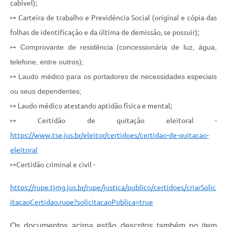
cabível);
↦ Carteira de trabalho e Previdência Social (original e cópia das
folhas de identificação e da última de demissão, se possuir);
↦
Comprovante de residência (concessionária de luz, água,
telefone, entre outros);
↦ Laudo médico para os portadores de necessidades especiais
ou seus dependentes;
↦ Laudo médico atestando aptidão física e mental;
↦ Certidão de quitação eleitoral -
https://www.tse.jus.br/eleitor/certidoes/certidao-de-quitacao-
eleitoral
↦Certidão criminal e civil -
https://rupe.tjmg.jus.br/rupe/justica/publico/certidoes/criarSolic
itacaoCertidao.rupe?solicitacaoPublica=true
Os documentos acima estão descritos também no item