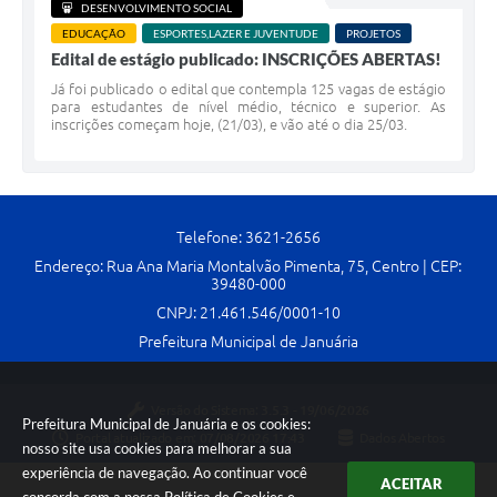
DESENVOLVIMENTO SOCIAL
EDUCAÇÃO
ESPORTES,LAZER E JUVENTUDE
PROJETOS
Edital de estágio publicado: INSCRIÇÕES ABERTAS!
Já foi publicado o edital que contempla 125 vagas de estágio
para estudantes de nível médio, técnico e superior. As
inscrições começam hoje, (21/03), e vão até o dia 25/03.
Telefone: 3621-2656
Endereço: Rua Ana Maria Montalvão Pimenta, 75, Centro | CEP:
39480-000
CNPJ: 21.461.546/0001-10
Prefeitura Municipal de Januária
Versão do Sistema:
3.5.3 - 19/06/2026
Prefeitura Municipal de Januária e os cookies:
Portal atualizado em:
07/08/2026 17:43
Dados Abertos
nosso site usa cookies para melhorar a sua
experiência de navegação. Ao continuar você
ACEITAR