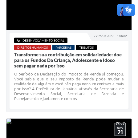
22 MAR 2023 - 18h02
DESENVOLVIMENTO SOCIAL
DIREITOS HUMANOS
PARCERIAS
TRIBUTOS
Transforme sua contribuição em solidariedade: doe
para os Fundos Da Criança, Adolescente e Idoso
sem pagar nada por isso
O período de Declaração do Imposto de Renda já começou.
Você sabia que o seu Imposto de Renda pode mudar a
realidade de alguém e você não paga nenhum centavo a mais
por isso? A Prefeitura de Januária, através da Secretaria de
Desenvolvimento Social, Secretaria de Fazenda e
Planejamento e juntamente com os...
NOV
21