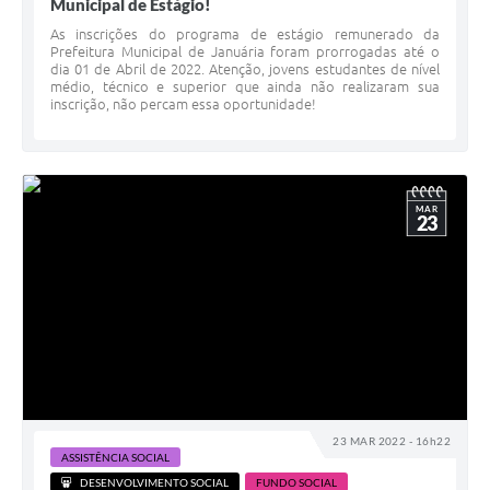
Municipal de Estágio!
As inscrições do programa de estágio remunerado da
Prefeitura Municipal de Januária foram prorrogadas até o
dia 01 de Abril de 2022. Atenção, jovens estudantes de nível
médio, técnico e superior que ainda não realizaram sua
inscrição, não percam essa oportunidade!
MAR
23
23 MAR 2022 - 16h22
ASSISTÊNCIA SOCIAL
DESENVOLVIMENTO SOCIAL
FUNDO SOCIAL