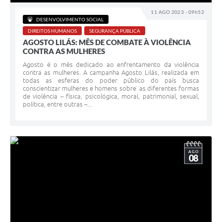
11 AGO 2023 - 09h52
DESENVOLVIMENTO SOCIAL
DIREITOS HUMANOS
SEGURANÇA PÚBLICA
AGOSTO LILÁS: MÊS DE COMBATE À VIOLÊNCIA
CONTRA AS MULHERES
Agosto é o mês dedicado ao enfrentamento da violência
contra as mulheres. A campanha Agosto Lilás, realizada em
todas as esferas do poder público do país busca
conscientizar mulheres e homens sobre as diferentes formas
de violência – física, psicológica, moral, patrimonial, sexual,
política, entre outras –...
AGO
08