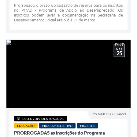
Prorrogado o prazo do cadastro de reserva para os inscritos
no PMAD - Programa de Apoio ao Desempregado. Os
inscritos podem levar a documentação na Secretaria de
Desenvolvimento Social até o dia 31 de março.
MAR
25
25 MAR 2022 - 14h53
DESENVOLVIMENTO SOCIAL
EDUCAÇÃO
PROCESSO SELETIVO
PROJETOS
PRORROGADAS as inscrições do Programa