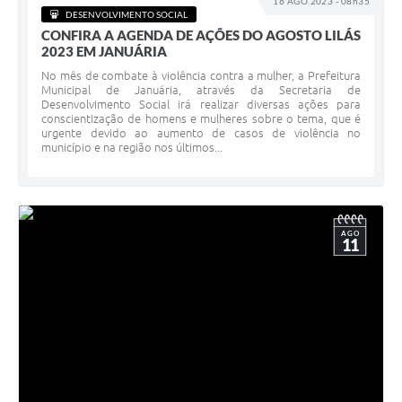
16 AGO 2023 - 08h35
DESENVOLVIMENTO SOCIAL
CONFIRA A AGENDA DE AÇÕES DO AGOSTO LILÁS
2023 EM JANUÁRIA
No mês de combate à violência contra a mulher, a Prefeitura
Municipal de Januária, através da Secretaria de
Desenvolvimento Social irá realizar diversas ações para
conscientização de homens e mulheres sobre o tema, que é
urgente devido ao aumento de casos de violência no
município e na região nos últimos...
AGO
11