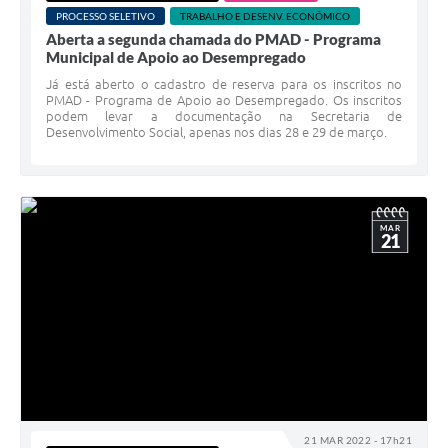
PROCESSO SELETIVO
TRABALHO E DESENV. ECONÔMICO
Aberta a segunda chamada do PMAD - Programa
Municipal de Apoio ao Desempregado
Já está aberto o cadastro de reserva para os inscritos no
PMAD - Programa de Apoio ao Desempregado. Os inscritos
podem levar a documentação na Secretaria de
Desenvolvimento Social, apenas nos dias 28 e 29 de março.
MAR
21
21 MAR 2022 - 17h21