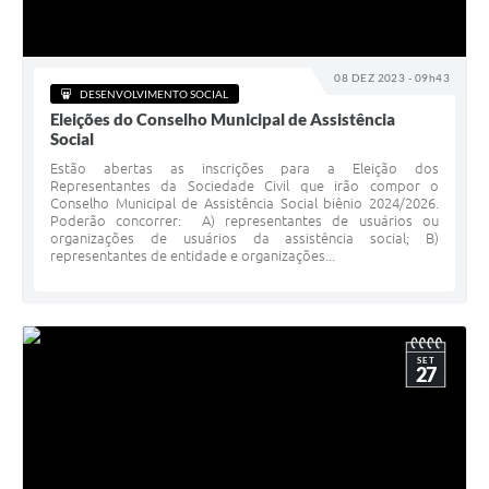
Contato
Fotos - Eventos Oficiais
08 DEZ 2023 - 09h43
DESENVOLVIMENTO SOCIAL
Eleições do Conselho Municipal de Assistência
Social
Estão abertas as inscrições para a Eleição dos
Representantes da Sociedade Civil que irão compor o
Conselho Municipal de Assistência Social biênio 2024/2026.
Poderão concorrer: A) representantes de usuários ou
organizações de usuários da assistência social; B)
representantes de entidade e organizações...
SET
27