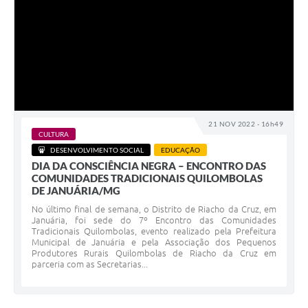
21 NOV 2022 - 16h49
CULTURA
DESENVOLVIMENTO SOCIAL
EDUCAÇÃO
DIA DA CONSCIÊNCIA NEGRA – ENCONTRO DAS
COMUNIDADES TRADICIONAIS QUILOMBOLAS
DE JANUÁRIA/MG
No último final de semana, o Distrito de Riacho da Cruz, em
Januária, foi sede do 7º Encontro das Comunidades
Tradicionais Quilombolas, evento realizado pela Prefeitura
Municipal de Januária e pela Associação dos Pequenos
Produtores Rurais Quilombolas de Riacho da Cruz em
parceria com as Secretarias...