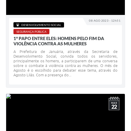
08 AGO 2023 - 12h51
DESENVOLVIMENTO SOCIAL
SEGURANÇA PÚBLICA
1° PAPO ENTRE ELES: HOMENS PELO FIM DA
VIOLÊNCIA CONTRA AS MULHERES
A Prefeitura de Januária, através da Secretaria de
Desenvolvimento Social, convida todos os servidores,
principalmente os homens, a participarem de uma conversa
sobre o combate à violência contra as mulheres. O mês de
Agosto é o escolhido para debater esse tema, através do
Agosto Lilás. Com a presença do...
MAR
22