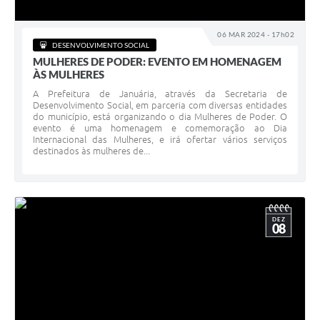
Cavernas do Peruaçu
06 MAR 2024 - 17h02
DESENVOLVIMENTO SOCIAL
Galeria de Fotos
MULHERES DE PODER: EVENTO EM HOMENAGEM
ÀS MULHERES
Galeria de Vídeos
A Prefeitura de Januária, através da Secretaria de
Notícias
Desenvolvimento Social, em parceria com diversas entidades
do município, está organizando o dia Mulheres de Poder. O
evento é uma homenagem e comemoração ao Dia
Links e Sites
Internacional das Mulheres, e irá ofertar vários serviços
destinados às mulheres de...
Arquivos para Download
Diário Oficial
Links
DEZ
08
Serviços Online
Enquete
SIC