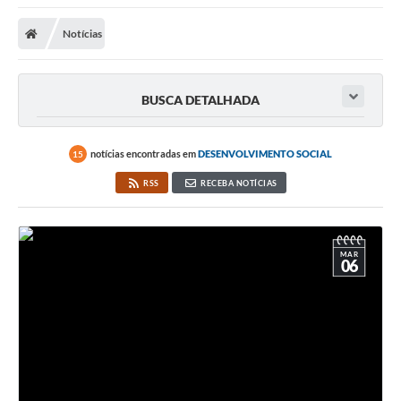
A Nossa Cidade
Notícias
Secretarias
Editais
BUSCA DETALHADA
Tributos
Transparência Pública
notícias encontradas em
DESENVOLVIMENTO SOCIAL
15
Contratos
RSS
RECEBA NOTÍCIAS
Carta de Serviços
Turismo
MAR
06
Legislação
Agenda
Telefones Úteis
Ouvidoria