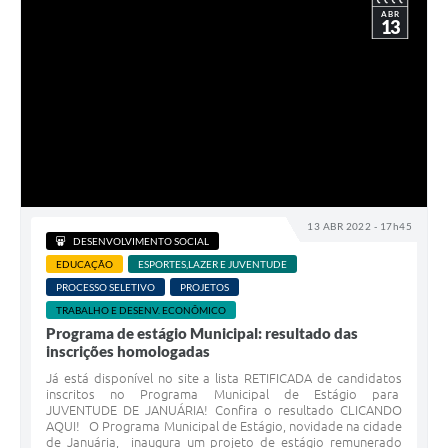
ABR
13
13 ABR 2022 - 17h45
DESENVOLVIMENTO SOCIAL
EDUCAÇÃO
ESPORTES,LAZER E JUVENTUDE
PROCESSO SELETIVO
PROJETOS
TRABALHO E DESENV. ECONÔMICO
Programa de estágio Municipal: resultado das
inscrições homologadas
Já está disponível no site a lista RETIFICADA de candidatos
inscritos no Programa Municipal de Estágio para
JUVENTUDE DE JANUÁRIA! Confira o resultado CLICANDO
AQUI! O Programa Municipal de Estágio, novidade na cidade
de Januária, inaugura um projeto de estágio remunerado