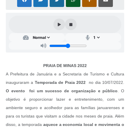
Cavernas do Peruaçu
Galeria de Fotos
Galeria de Vídeos
Notícias
Links e Sites
Arquivos para Download
PRAIA DE MINAS 2022
A Prefeitura de Januária e a Secretaria de Turismo e Cultura
Diário Oficial
inauguraram a
Temporada de Praia 2022
no dia 10/07/2022.
Links
O evento foi um sucesso de organização e público
. O
Serviços Online
objetivo é proporcionar lazer e entretenimento, com um
ambiente seguro e acolhedor para as famílias januarenses e
Enquete
para os turistas que visitam a cidade nos meses de praia. Além
SIC
disso, a temporada
aquece a economia local e movimenta o