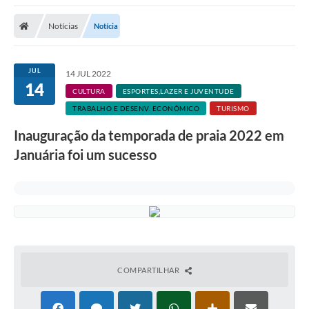
A Nossa Cidade
Notícias
Notícia
Secretarias
Editais
JUL
14 JUL 2022
14
Tributos
CULTURA
ESPORTES,LAZER E JUVENTUDE
TRABALHO E DESENV. ECONÔMICO
TURISMO
Transparência Pública
Inauguração da temporada de praia 2022 em
Contratos
Januária foi um sucesso
Carta de Serviços
Turismo
Legislação
Agenda
COMPARTILHAR
Telefones Úteis
Ouvidoria