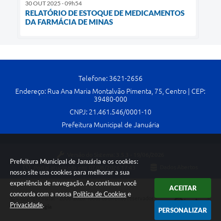
30 OUT 2025 - 09h54
RELATÓRIO DE ESTOQUE DE MEDICAMENTOS
DA FARMÁCIA DE MINAS
Telefone: 3621-2656
Endereço: Rua Ana Maria Montalvão Pimenta, 75, Centro | CEP:
39480-000
CNPJ: 21.461.546/0001-10
Prefeitura Municipal de Januária
Versão do Sistema:
3.5.3 - 19/06/2026
Prefeitura Municipal de Januária e os cookies:
Portal atualizado em:
07/08/2026 17:43
Dados Abertos
nosso site usa cookies para melhorar a sua
experiência de navegação. Ao continuar você
ACEITAR
concorda com a nossa
Política de Cookies
e
Copyright Instar - 2006-2026. Todos os direitos reservados -
Privacidade
.
Instar Tecnologia
PERSONALIZAR