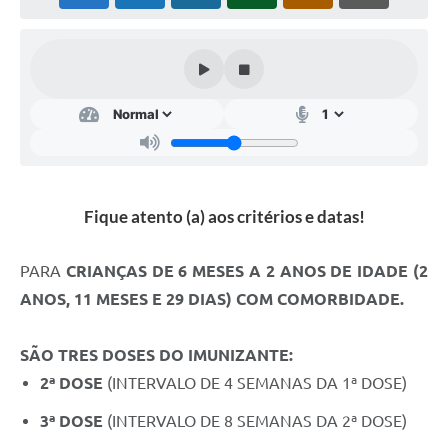
Cavernas do Peruaçu
Galeria de Fotos
Galeria de Vídeos
Notícias
Links e Sites
Fique atento (a) aos critérios e datas!
Arquivos para Download
Diário Oficial
PARA
CRIANÇAS DE 6 MESES A 2 ANOS DE IDADE (2
ANOS, 11 MESES E 29 DIAS) COM COMORBIDADE.
Links
Serviços Online
SÃO TRES DOSES DO IMUNIZANTE:
Enquete
2ª DOSE
(INTERVALO DE 4 SEMANAS DA 1ª DOSE)
SIC
3ª DOSE
(INTERVALO DE 8 SEMANAS DA 2ª DOSE)