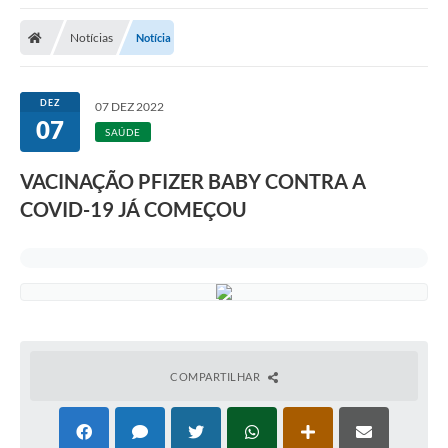
A Nossa Cidade
Notícias
Notícia
Secretarias
Editais
DEZ
07 DEZ 2022
07
Tributos
SAÚDE
Transparência Pública
VACINAÇÃO PFIZER BABY CONTRA A
Contratos
COVID-19 JÁ COMEÇOU
Carta de Serviços
Turismo
Legislação
Agenda
COMPARTILHAR
Telefones Úteis
Ouvidoria