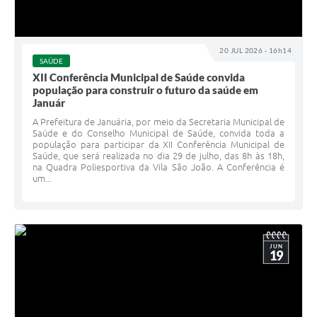
Contato
Fotos - Eventos Oficiais
20 JUL 2026 - 16h14
SAÚDE
XII Conferência Municipal de Saúde convida
população para construir o futuro da saúde em
Január
A Prefeitura de Januária, por meio da Secretaria Municipal de
Saúde e do Conselho Municipal de Saúde, convida toda a
população para participar da XII Conferência Municipal de
Saúde, que será realizada no dia 29 de julho, das 8h às 18h,
na Quadra Poliesportiva da Vila São João. A Conferência é
um...
JUN
19