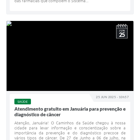
das farmácias que compõem o Sistema...
JUN
25
25 JUN 2025 - 10h57
SAÚDE
Atendimento gratuito em Januária para prevenção e
diagnóstico de câncer
Atenção, Januária! O Caminhos da Saúde chegou à nossa
cidade para levar informação e conscientização sobre a
importância da prevenção e do diagnóstico precoce de
vários tipos de câncer. De 27 de Junho a 06 de julho, na