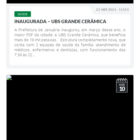
22 ABR 2024 - 11h53
SAÚDE
INAUGURADA – UBS GRANDE CERÂMICA
A Prefeitura de Januária inaugurou, em março desse ano, o
maior PSF da cidade: a UBS Grande Cerâmica, que beneficia
mais de 10 mil pessoas. Estrutura completamente nova, que
conta com 2 equipes de saúde da família: atendimento de
médicos, enfermeiros e dentistas, com funcionamento das
7:30 às 22...
ABR
10