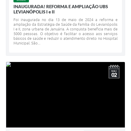
INAUGURADA! REFORMA E AMPLIAÇÃO UBS
LEVIANÓPOLIS I e II
Foi inaugurada no dia 13 de maio de 2024 a reforma e
ampliação da Estratégia de Saúde da Família do Levianópolis
I e II, zona urbana de Januária. A conquista beneficia mais de
5000 pessoas. O objetivo é facilitar o acesso aos serviços
básicos de saúde e reduzir o atendimento direto no Hospital
Municipal. São...
MAI
02