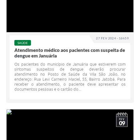
27 FEV 2024 - 16h59
SAÚDE
Atendimento médico aos pacientes com suspeita de
dengue em Januária
Os pacientes do município de Januária que estiverem com
sintomas suspeitos de dengue deverão procurar
atendimento no Posto de Saúde da Vila São João, no
endereço: Rua Levi Carneiro Maciel, 55, Bairro Jatobá. Para
receber o atendimento, o paciente deve apresentar os
documentos pessoas e o cartão do...
FEV
09