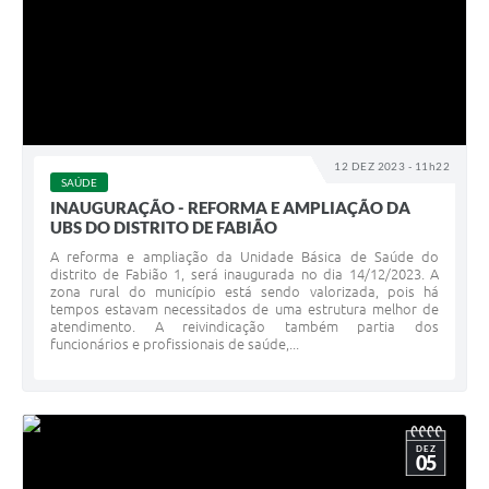
12 DEZ 2023 - 11h22
SAÚDE
INAUGURAÇÃO - REFORMA E AMPLIAÇÃO DA
UBS DO DISTRITO DE FABIÃO
A reforma e ampliação da Unidade Básica de Saúde do
distrito de Fabião 1, será inaugurada no dia 14/12/2023. A
zona rural do município está sendo valorizada, pois há
tempos estavam necessitados de uma estrutura melhor de
atendimento. A reivindicação também partia dos
funcionários e profissionais de saúde,...
DEZ
05