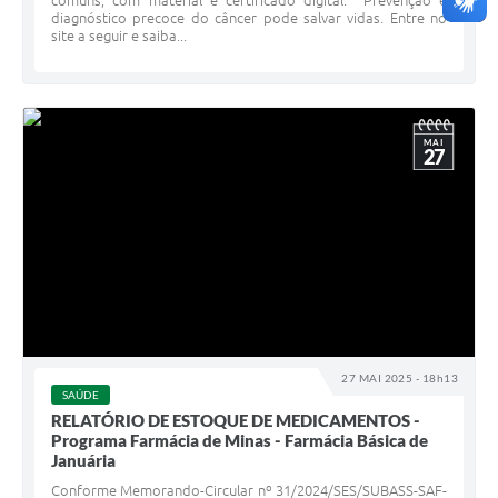
comuns, com material e certificado digital. Prevenção e
diagnóstico precoce do câncer pode salvar vidas. Entre no
site a seguir e saiba...
MAI
27
27 MAI 2025 - 18h13
SAÚDE
RELATÓRIO DE ESTOQUE DE MEDICAMENTOS -
Programa Farmácia de Minas - Farmácia Básica de
Januária
Conforme Memorando-Circular nº 31/2024/SES/SUBASS-SAF-