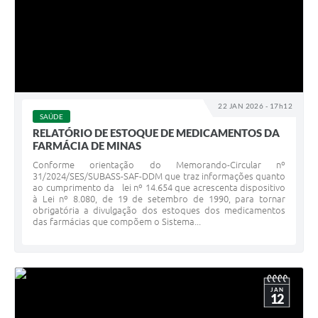
22 JAN 2026 - 17h12
SAÚDE
RELATÓRIO DE ESTOQUE DE MEDICAMENTOS DA
FARMÁCIA DE MINAS
Conforme orientação do Memorando-Circular nº
31/2024/SES/SUBASS-SAF-DDM que traz informações quanto
ao cumprimento da lei nº 14.654 que acrescenta dispositivo
à Lei nº 8.080, de 19 de setembro de 1990, para tornar
obrigatória a divulgação dos estoques dos medicamentos
das farmácias que compõem o Sistema...
JAN
12