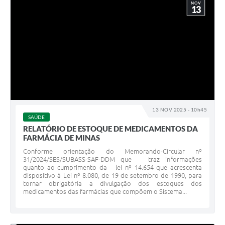
NOV
13
13 NOV 2025 - 10h45
SAÚDE
RELATÓRIO DE ESTOQUE DE MEDICAMENTOS DA
FARMÁCIA DE MINAS
Conforme orientação do Memorando-Circular nº
31/2024/SES/SUBASS-SAF-DDM que traz informações
quanto ao cumprimento da lei nº 14.654 que acrescenta
dispositivo à Lei nº 8.080, de 19 de setembro de 1990, para
tornar obrigatória a divulgação dos estoques dos
medicamentos das farmácias que compõem o Sistema...