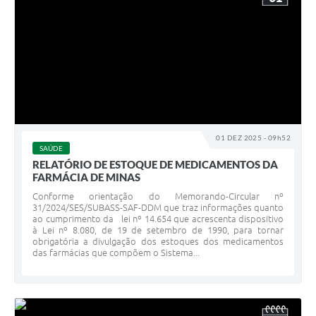
01 DEZ 2025 - 09h52
SAÚDE
RELATÓRIO DE ESTOQUE DE MEDICAMENTOS DA
FARMÁCIA DE MINAS
Conforme orientação do Memorando-Circular nº
31/2024/SES/SUBASS-SAF-DDM que traz informações quanto
ao cumprimento da lei nº 14.654 que acrescenta dispositivo
à Lei nº 8.080, de 19 de setembro de 1990, para tornar
obrigatória a divulgação dos estoques dos medicamentos
das farmácias que compõem o Sistema...