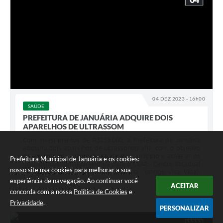
04 DEZ 2023 - 16h00
SAÚDE
PREFEITURA DE JANUÁRIA ADQUIRE DOIS
APARELHOS DE ULTRASSOM
Com investimentos de R$259.000, a Prefeitura de Januária
adquiriu dois aparelhos de ultrassonografia, com o objetivo
de equipar os centros de saúde do município e acelerar os
Prefeitura Municipal de Januária e os cookies:
diagnósticos. Um aparelho irá para o CEAE - Centro Estadual
nosso site usa cookies para melhorar a sua
de Atenção Especializada de Januária (antigo Viva Vida),
para melhor...
experiência de navegação. Ao continuar você
ACEITAR
concorda com a nossa
Política de Cookies
e
Privacidade
.
PERSONALIZAR