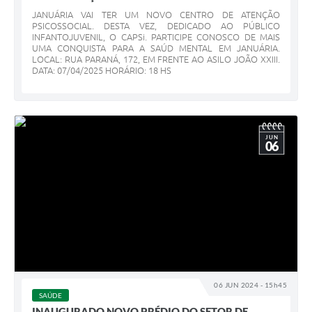
JANUÁRIA VAI TER UM NOVO CENTRO DE ATENÇÃO
PSICOSSOCIAL. DESTA VEZ, DEDICADO AO PÚBLICO
INFANTOJUVENIL, O CAPSi. PARTICIPE CONOSCO DE MAIS
UMA CONQUISTA PARA A SAÚD MENTAL EM JANUÁRIA.
LOCAL: RUA PARANÁ, 172, EM FRENTE AO ASILO JOÃO XXIII.
DATA: 07/04/2025 HORÁRIO: 18 HS
JUN
06
06 JUN 2024 - 15h45
SAÚDE
INAUGURADO NOVO PRÉDIO DO SETOR DE