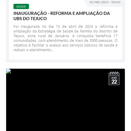
02 MAI 2024 - 10h42
SAÚDE
INAUGURAÇÃO - REFORMA E AMPLIAÇÃO DA
UBS DO TEJUCO
Foi inaugurada no dia 15 de abril de 2024 a reforma e
ampliação da Estratégia de Saúde da Família do distrito de
Tejuco, zona rural de Januária. A conquista beneficia 17
comunidades, com atendimento de mais de 5000 pessoas. O
objetivo é facilitar o acesso aos serviços básicos de saúde e
reduzir o atendimento...
ABR
22