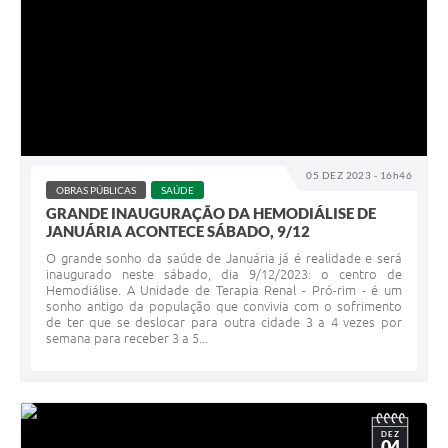
05 DEZ 2023 - 16h46
OBRAS PÚBLICAS
SAÚDE
GRANDE INAUGURAÇÃO DA HEMODIÁLISE DE
JANUÁRIA ACONTECE SÁBADO, 9/12
O grande sonho da saúde de Januária já é realidade e será
inaugurado neste sábado, dia 9/12/2023: o centro de
Hemodiálise. A Unidade de Terapia Renal - Pró-rim - é um
sonho antigo da população que convivia com o sofrimento
de ter que se deslocar para outra cidade 3 a 4 vezes por
semana para receber 3 a 5...
DEZ
04