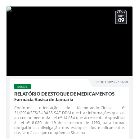
OUT
09
09 OUT 2025 - 18h00
SAÚDE
RELATÓRIO DE ESTOQUE DE MEDICAMENTOS -
Farmácia Básica de Januária
Conforme orientação do Memorando-Circular nº
31/2024/SES/SUBASS-SAF-DDM que traz informações quanto
ao cumprimento da Lei nº 14.654 que acrescenta dispositivo
à Lei nº 8.080, de 19 de setembro de 1990, para tornar
obrigatória a divulgação dos estoques dos medicamentos
das farmácias que compõem o Sistema...