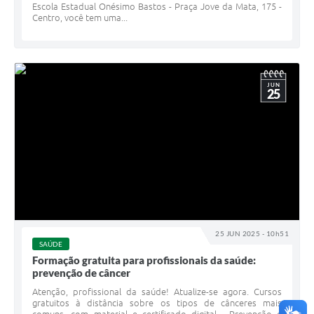
Escola Estadual Onésimo Bastos - Praça Jove da Mata, 175 -
Centro, você tem uma...
JUN
25
25 JUN 2025 - 10h51
SAÚDE
Formação gratuita para profissionais da saúde:
prevenção de câncer
Atenção, profissional da saúde! Atualize-se agora. Cursos
gratuitos à distância sobre os tipos de cânceres mais