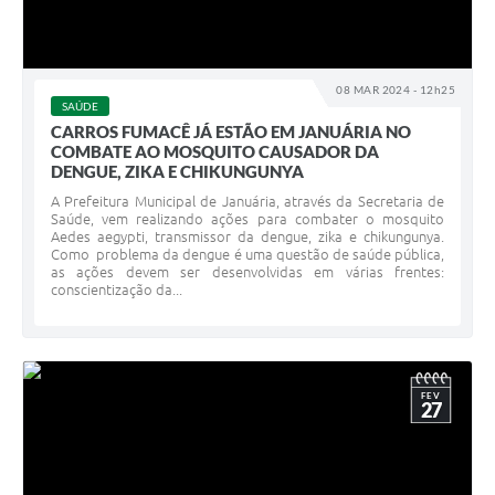
08 MAR 2024 - 12h25
SAÚDE
CARROS FUMACÊ JÁ ESTÃO EM JANUÁRIA NO
COMBATE AO MOSQUITO CAUSADOR DA
DENGUE, ZIKA E CHIKUNGUNYA
A Prefeitura Municipal de Januária, através da Secretaria de
Saúde, vem realizando ações para combater o mosquito
Aedes aegypti, transmissor da dengue, zika e chikungunya.
Como problema da dengue é uma questão de saúde pública,
as ações devem ser desenvolvidas em várias frentes:
conscientização da...
FEV
27