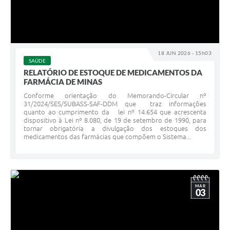
18 JUN 2026 - 15h03
SAÚDE
RELATÓRIO DE ESTOQUE DE MEDICAMENTOS DA
FARMÁCIA DE MINAS
Conforme orientação do Memorando-Circular nº
31/2024/SES/SUBASS-SAF-DDM que traz informações
quanto ao cumprimento da lei nº 14.654 que acrescenta
dispositivo à Lei nº 8.080, de 19 de setembro de 1990, para
tornar obrigatória a divulgação dos estoques dos
medicamentos das farmácias que compõem o Sistema...
MAR
03