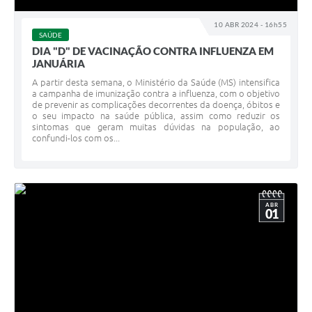
10 ABR 2024 - 16h55
SAÚDE
DIA "D" DE VACINAÇÃO CONTRA INFLUENZA EM
JANUÁRIA
A partir desta semana, o Ministério da Saúde (MS) intensifica
a campanha de imunização contra a influenza, com o objetivo
de prevenir as complicações decorrentes da doença, óbitos e
o seu impacto na saúde pública, assim como reduzir os
sintomas que geram muitas dúvidas na população, ao
confundi-los com os...
ABR
01