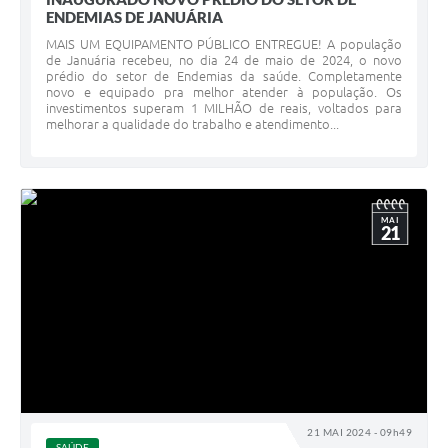
ENDEMIAS DE JANUÁRIA
MAIS UM EQUIPAMENTO PÚBLICO ENTREGUE! A população
de Januária recebeu, no dia 24 de maio de 2024, o novo
prédio do setor de Endemias da saúde. Completamente
novo e equipado pra melhor atender à população. Os
investimentos superam 1 MILHÃO de reais, voltados para
melhorar a qualidade do trabalho e atendimento...
MAI
21
21 MAI 2024 - 09h49
SAÚDE