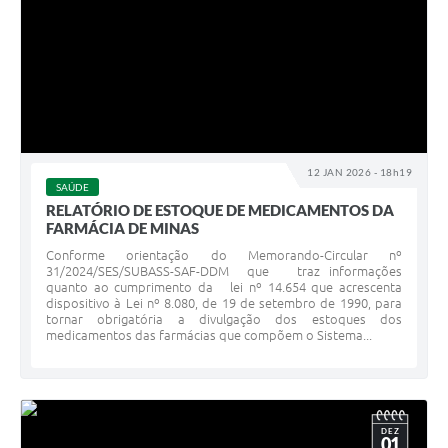
12 JAN 2026 - 18h19
SAÚDE
RELATÓRIO DE ESTOQUE DE MEDICAMENTOS DA
FARMÁCIA DE MINAS
Conforme orientação do Memorando-Circular nº
31/2024/SES/SUBASS-SAF-DDM que traz informações
quanto ao cumprimento da lei nº 14.654 que acrescenta
dispositivo à Lei nº 8.080, de 19 de setembro de 1990, para
tornar obrigatória a divulgação dos estoques dos
medicamentos das farmácias que compõem o Sistema...
DEZ
01