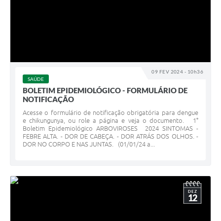
09 FEV 2024 - 10h36
SAÚDE
BOLETIM EPIDEMIOLÓGICO - FORMULÁRIO DE
NOTIFICAÇÃO
Acesse o formulário de notificação obrigatória para dengue
e chikungunya, ou role a página e veja o documento. 1°
Boletim Epidemiológico ARBOVIROSES 2024 SINTOMAS -
FEBRE ALTA. - DOR DE CABEÇA. - DOR ATRÁS DOS OLHOS. -
DOR NO CORPO E NAS JUNTAS. (01/01/24 a...
DEZ
12