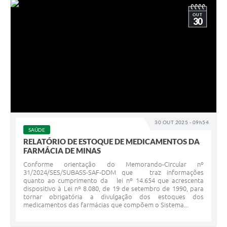
OUT
30
30 OUT 2025 - 09h54
SAÚDE
RELATÓRIO DE ESTOQUE DE MEDICAMENTOS DA
FARMÁCIA DE MINAS
Conforme orientação do Memorando-Circular nº
31/2024/SES/SUBASS-SAF-DDM que traz informações
quanto ao cumprimento da lei nº 14.654 que acrescenta
dispositivo à Lei nº 8.080, de 19 de setembro de 1990, para
tornar obrigatória a divulgação dos estoques dos
medicamentos das farmácias que compõem o Sistema...