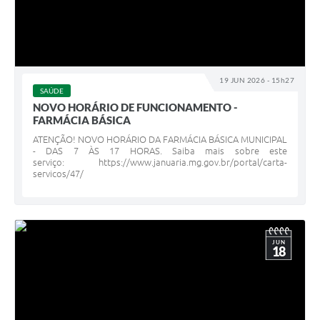
19 JUN 2026 - 15h27
SAÚDE
NOVO HORÁRIO DE FUNCIONAMENTO -
FARMÁCIA BÁSICA
ATENÇÃO! NOVO HORÁRIO DA FARMÁCIA BÁSICA MUNICIPAL
- DAS 7 ÀS 17 HORAS. Saiba mais sobre este
serviço: https://www.januaria.mg.gov.br/portal/carta-
servicos/47/
JUN
18