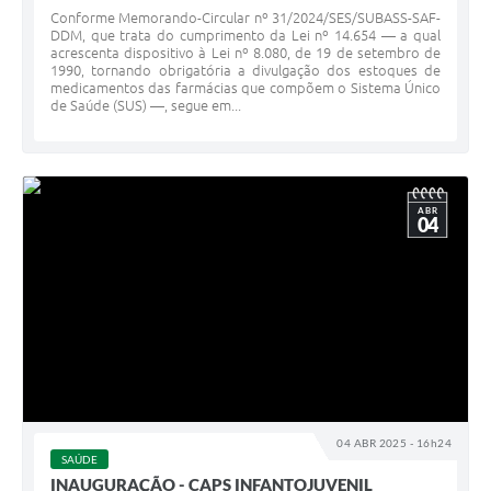
Conforme Memorando-Circular nº 31/2024/SES/SUBASS-SAF-
DDM, que trata do cumprimento da Lei nº 14.654 — a qual
acrescenta dispositivo à Lei nº 8.080, de 19 de setembro de
1990, tornando obrigatória a divulgação dos estoques de
medicamentos das farmácias que compõem o Sistema Único
de Saúde (SUS) —, segue em...
ABR
04
04 ABR 2025 - 16h24
SAÚDE
INAUGURAÇÃO - CAPS INFANTOJUVENIL