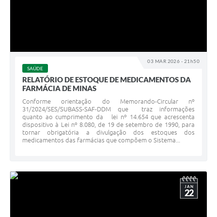
03 MAR 2026 - 21h50
SAÚDE
RELATÓRIO DE ESTOQUE DE MEDICAMENTOS DA
FARMÁCIA DE MINAS
Conforme orientação do Memorando-Circular nº
31/2024/SES/SUBASS-SAF-DDM que traz informações
quanto ao cumprimento da lei nº 14.654 que acrescenta
dispositivo à Lei nº 8.080, de 19 de setembro de 1990, para
tornar obrigatória a divulgação dos estoques dos
medicamentos das farmácias que compõem o Sistema...
JAN
22