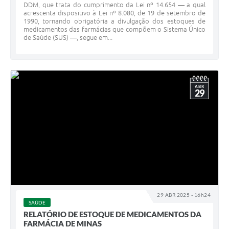
DDM, que trata do cumprimento da Lei nº 14.654 — a qual
acrescenta dispositivo à Lei nº 8.080, de 19 de setembro de
1990, tornando obrigatória a divulgação dos estoques de
medicamentos das farmácias que compõem o Sistema Único
de Saúde (SUS) —, segue em...
ABR
29
29 ABR 2025 - 16h24
SAÚDE
RELATÓRIO DE ESTOQUE DE MEDICAMENTOS DA
FARMÁCIA DE MINAS