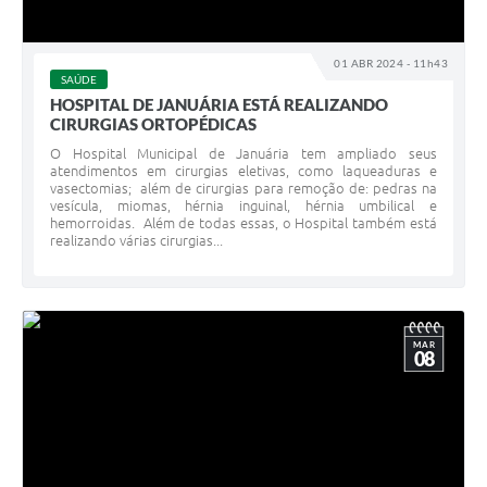
01 ABR 2024 - 11h43
SAÚDE
HOSPITAL DE JANUÁRIA ESTÁ REALIZANDO
CIRURGIAS ORTOPÉDICAS
O Hospital Municipal de Januária tem ampliado seus
atendimentos em cirurgias eletivas, como laqueaduras e
vasectomias; além de cirurgias para remoção de: pedras na
vesícula, miomas, hérnia inguinal, hérnia umbilical e
hemorroidas. Além de todas essas, o Hospital também está
realizando várias cirurgias...
MAR
08