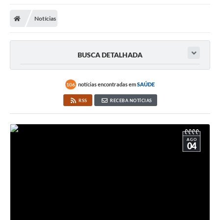
A Nossa Cidade
Notícias
Secretarias
Editais
BUSCA DETALHADA
Tributos
Transparência Pública
notícias encontradas em
SAÚDE
106
Contratos
RSS
RECEBA NOTÍCIAS
Carta de Serviços
Turismo
AGO
04
Legislação
Agenda
Telefones Úteis
Ouvidoria