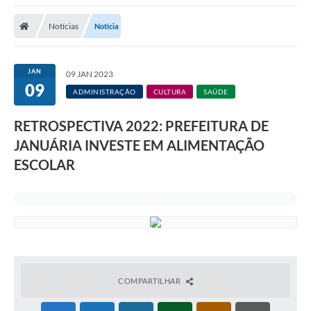
A Nossa Cidade
Notícias
Notícia
Secretarias
Editais
JAN
09 JAN 2023
09
Tributos
ADMINISTRAÇÃO
CULTURA
SAÚDE
Transparência Pública
RETROSPECTIVA 2022: PREFEITURA DE
Contratos
JANUÁRIA INVESTE EM ALIMENTAÇÃO
ESCOLAR
Carta de Serviços
Turismo
Legislação
Agenda
Telefones Úteis
COMPARTILHAR
Ouvidoria