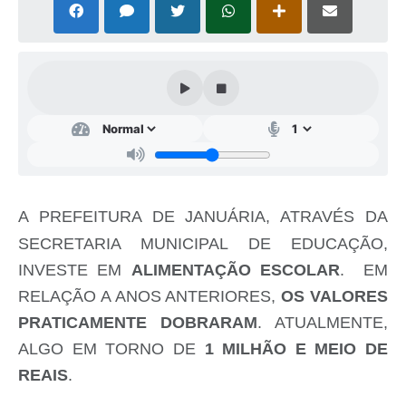
Cavernas do Peruaçu
Galeria de Fotos
Galeria de Vídeos
Notícias
Links e Sites
Arquivos para Download
A
PREFEITURA DE JANUÁRIA, ATRAVÉS DA
Diário Oficial
SECRETARIA MUNICIPAL DE EDUCAÇÃO,
INVESTE EM
ALIMENTAÇÃO ESCOLAR
. EM
Links
RELAÇÃO A ANOS ANTERIORES,
OS VALORES
Serviços Online
PRATICAMENTE DOBRARAM
. ATUALMENTE,
Enquete
ALGO EM TORNO DE
1 MILHÃO E MEIO DE
REAIS
.
SIC