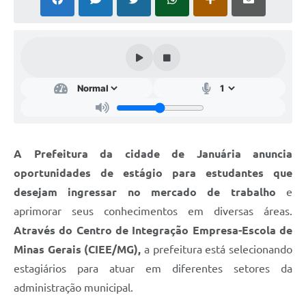
Cavernas do Peruaçu
Galeria de Fotos
Galeria de Vídeos
Notícias
Links e Sites
A Prefeitura da cidade de Januária anuncia
Arquivos para Download
oportunidades de estágio para estudantes que
Diário Oficial
desejam ingressar no mercado de trabalho
e
Links
aprimorar seus conhecimentos em diversas áreas.
Através do Centro de Integração Empresa-Escola de
Serviços Online
Minas Gerais (CIEE/MG),
a prefeitura está selecionando
Enquete
estagiários para atuar em diferentes setores da
SIC
administração municipal.