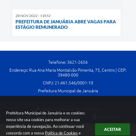
28 NOV 2022 - 11h52
PREFEITURA DE JANUÁRIA ABRE VAGAS PARA
ESTÁGIO REMUNERADO
Telefone: 3621-2656
Endereço: Rua Ana Maria Montalvão Pimenta, 75, Centro | CEP:
39480-000
CNPJ: 21.461.546/0001-10
Prefeitura Municipal de Januária
Versão do Sistema:
3.5.3 - 19/06/2026
Prefeitura Municipal de Januária e os cookies:
Portal atualizado em:
07/08/2026 17:43
Dados Abertos
nosso site usa cookies para melhorar a sua
experiência de navegação. Ao continuar você
ACEITAR
concorda com a nossa
Política de Cookies
e
Copyright Instar - 2006-2026. Todos os direitos reservados -