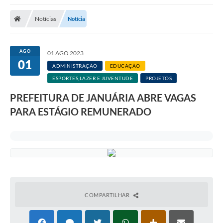
A Nossa Cidade
Notícias
Notícia
Secretarias
Editais
AGO
01 AGO 2023
01
Tributos
ADMINISTRAÇÃO
EDUCAÇÃO
ESPORTES,LAZER E JUVENTUDE
PROJETOS
Transparência Pública
PREFEITURA DE JANUÁRIA ABRE VAGAS
Contratos
PARA ESTÁGIO REMUNERADO
Carta de Serviços
Turismo
Legislação
Agenda
COMPARTILHAR
Telefones Úteis
Ouvidoria