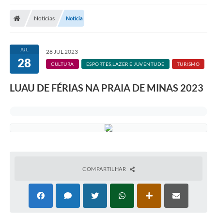
A Nossa Cidade
Notícias
Notícia
Secretarias
Editais
JUL
28 JUL 2023
28
Tributos
CULTURA
ESPORTES,LAZER E JUVENTUDE
TURISMO
Transparência Pública
LUAU DE FÉRIAS NA PRAIA DE MINAS 2023
Contratos
Carta de Serviços
Turismo
Legislação
COMPARTILHAR
Agenda
Telefones Úteis
Ouvidoria