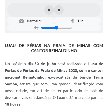
Cavernas do Peruaçu
Galeria de Fotos
Galeria de Vídeos
Notícias
Links e Sites
LUAU DE FÉRIAS NA PRAIA DE MINAS COM
CANTOR REINALDINHO
Arquivos para Download
No próximo dia
30 de julho
será realizado o
Luau de
Diário Oficial
Férias de Férias da Praia de Minas 2023, com o cantor
Links
nacional Reinaldinho, ex-vocalista da banda Terra
Serviços Online
Samba
, artista que tem uma grande identificação com
nossa cidade, em virtude de ter participado de mais de
Enquete
dez carnavais em Januária. O Luau está marcado para as
SIC
18 horas
.