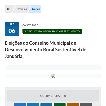
A Nossa Cidade
Notícias
Notícia
Secretarias
Editais
SET
06 SET 2023
06
Tributos
AGRICULTURA, PECUÁRIA E ABASTECIMENTO
Transparência Pública
Eleições do Conselho Municipal de
Contratos
Desenvolvimento Rural Sustentável de
Januária
Carta de Serviços
Turismo
Legislação
Agenda
Telefones Úteis
COMPARTILHAR
Ouvidoria