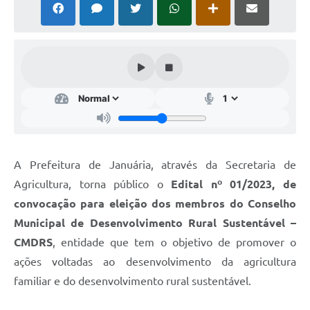
Cavernas do Peruaçu
Galeria de Fotos
Galeria de Vídeos
Notícias
Links e Sites
Arquivos para Download
A Prefeitura de Januária, através da Secretaria de
Diário Oficial
Agricultura, torna público o
Edital nº 01/2023, de
convocação para eleição dos membros do Conselho
Links
Municipal de Desenvolvimento Rural Sustentável –
Serviços Online
CMDRS
, entidade que tem o objetivo de promover o
ações voltadas ao desenvolvimento da agricultura
Enquete
familiar e do desenvolvimento rural sustentável.
SIC