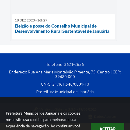
18 DEZ 2023 - 16h27
Eleição e posse do Conselho Municipal de
Desenvolvimento Rural Sustentável de Januária
Telefone: 3621-2656
Endereço: Rua Ana Maria Montalvão Pimenta, 75, Centro | CEP:
39480-000
CNPJ: 21.461.546/0001-10
Prefeitura Municipal de Januária
Versão do Sistema:
3.5.3 - 19/06/2026
Prefeitura Municipal de Januária e os cookies:
Portal atualizado em:
07/08/2026 15:26
Dados Abertos
nosso site usa cookies para melhorar a sua
experiência de navegação. Ao continuar você
ACEITAR