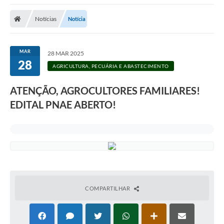
A Nossa Cidade
Notícias
Notícia
Secretarias
Editais
MAR
28 MAR 2025
28
Tributos
AGRICULTURA, PECUÁRIA E ABASTECIMENTO
Transparência Pública
ATENÇÃO, AGROCULTORES FAMILIARES!
Contratos
EDITAL PNAE ABERTO!
Carta de Serviços
Turismo
Legislação
Agenda
COMPARTILHAR
Telefones Úteis
Ouvidoria