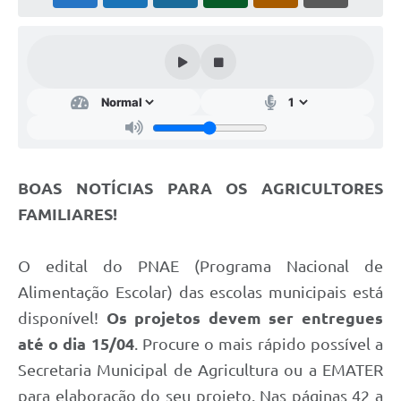
Cavernas do Peruaçu
Galeria de Fotos
Galeria de Vídeos
Notícias
Links e Sites
BOAS NOTÍCIAS PARA OS AGRICULTORES
Arquivos para Download
FAMILIARES!
Diário Oficial
O edital do PNAE (Programa Nacional de
Links
Alimentação Escolar) das escolas municipais está
Serviços Online
disponível!
Os projetos devem ser entregues
Enquete
até o dia 15/04
. Procure o mais rápido possível a
Secretaria Municipal de Agricultura ou a EMATER
SIC
para elaboração do seu projeto. Nas páginas 42 a