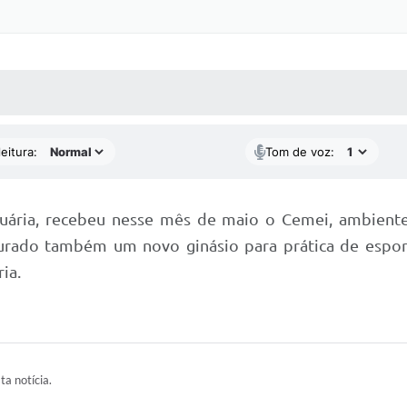
 MÍDIAS
RECEBA NOTÍCIAS
eitura:
Tom de voz:
anuária, recebeu nesse mês de maio o Cemei, ambient
ugurado também um novo ginásio para prática de espo
ia.
ta notícia.