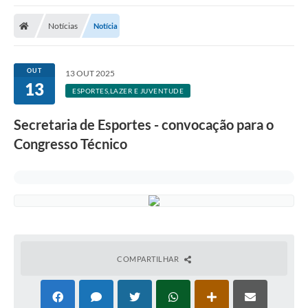
A Nossa Cidade
Notícias
Notícia
Secretarias
Editais
OUT
13 OUT 2025
13
Tributos
ESPORTES,LAZER E JUVENTUDE
Transparência Pública
Secretaria de Esportes - convocação para o
Contratos
Congresso Técnico
Carta de Serviços
Turismo
Legislação
Agenda
COMPARTILHAR
Telefones Úteis
Ouvidoria