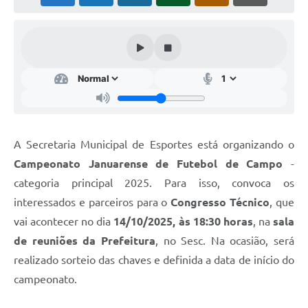
Cavernas do Peruaçu
Galeria de Fotos
Galeria de Vídeos
Notícias
Links e Sites
A Secretaria Municipal de Esportes está organizando o
Arquivos para Download
Campeonato Januarense de Futebol de Campo
-
Diário Oficial
categoria principal 2025. Para isso, convoca os
interessados e parceiros para o
Congresso Técnico
, que
Links
vai acontecer no dia
14/10/2025, às 18:30 horas
, na
sala
Serviços Online
de reuniões da Prefeitura
, no Sesc. Na ocasião, será
realizado sorteio das chaves e definida a data de início do
Enquete
campeonato.
SIC