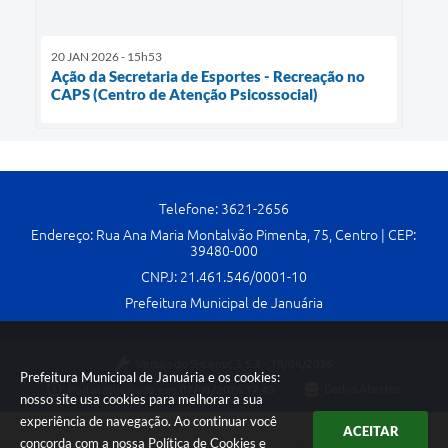
20 JAN 2026 - 15h53
Ação da Secretaria de Esportes - Recreação no
CAPS (Centro de Atenção Psicossocial)
Telefone: 3621-2656
Endereço: Rua Ana Maria Montalvão Pimenta, 75, Centro | CEP:
39480-000
CNPJ: 21.461.546/0001-10
Prefeitura Municipal de Januária
Versão do Sistema:
3.5.3 - 19/06/2026
Prefeitura Municipal de Januária e os cookies:
Portal atualizado em:
07/08/2026 17:43
Dados Abertos
nosso site usa cookies para melhorar a sua
experiência de navegação. Ao continuar você
ACEITAR
concorda com a nossa
Política de Cookies
e