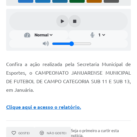
Cavernas do Peruaçu
Galeria de Fotos
Galeria de Vídeos
Notícias
Links e Sites
Confira a ação realizada pela Secretaria Municipal de
Arquivos para Download
Esportes, o CAMPEONATO JANUARENSE MUNICIPAL
Diário Oficial
DE FUTEBOL DE CAMPO CATEGORIA SUB 11 E SUB 13,
em Januária.
Links
Serviços Online
Clique aqui e acesso o relatório.
Enquete
SIC
Seja o primeiro a curtir esta
GOSTEI
NÃO GOSTEI
notícia.