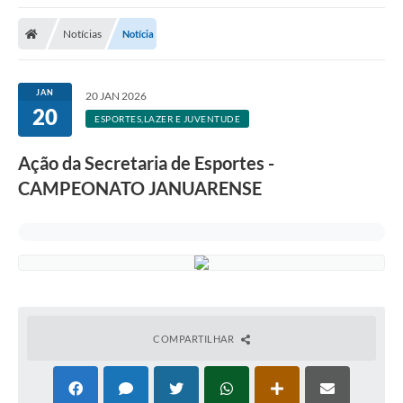
A Nossa Cidade
Notícias
Notícia
Secretarias
Editais
JAN
20 JAN 2026
20
Tributos
ESPORTES,LAZER E JUVENTUDE
Transparência Pública
Ação da Secretaria de Esportes -
Contratos
CAMPEONATO JANUARENSE
Carta de Serviços
Turismo
Legislação
Agenda
COMPARTILHAR
Telefones Úteis
Ouvidoria