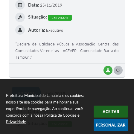
E
Data:
25/11/2019
I
Situação:
EM VIGOR
Autoria:
Executivo
“Declara de Utilidade Pública a Associação Central das
Comunidades Veredeiras – ACEVER – Comunidade Barra do
Tamburil”
BAIXAR
G
O
S
Nº 2611
Leis 2019
Prefeitura Municipal de Januária e os cookies:
T
nosso site usa cookies para melhorar a sua
E
experiência de navegação. Ao continuar você
Data:
25/11/2019
ACEITAR
concorda com a nossa
Política de Cookies
e
I
Privacidade
.
Situação:
EM VIGOR
PERSONALIZAR