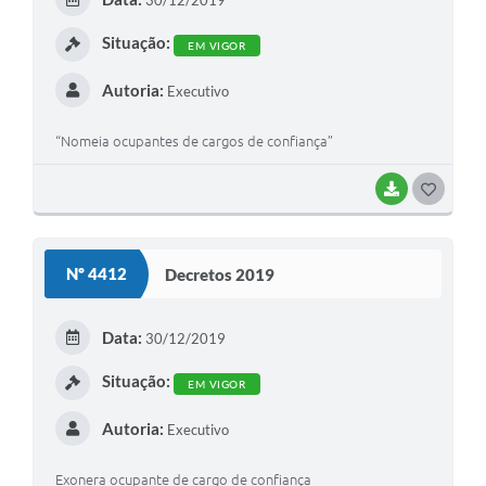
30/12/2019
Contato
I
Situação:
EM VIGOR
Fotos - Eventos Oficiais
Autoria:
Executivo
“Nomeia ocupantes de cargos de confiança”
BAIXAR
G
O
S
Nº 4412
Decretos 2019
T
E
Data:
30/12/2019
I
Situação:
EM VIGOR
Autoria:
Executivo
Exonera ocupante de cargo de confiança