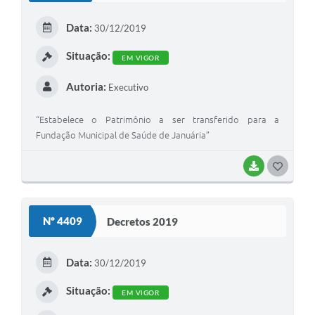
E
Data:
30/12/2019
I
Situação:
EM VIGOR
Autoria:
Executivo
“Estabelece o Patrimônio a ser transferido para a
Fundação Municipal de Saúde de Januária”
BAIXAR
G
O
S
Nº 4409
Decretos 2019
T
E
Data:
30/12/2019
I
Situação:
EM VIGOR