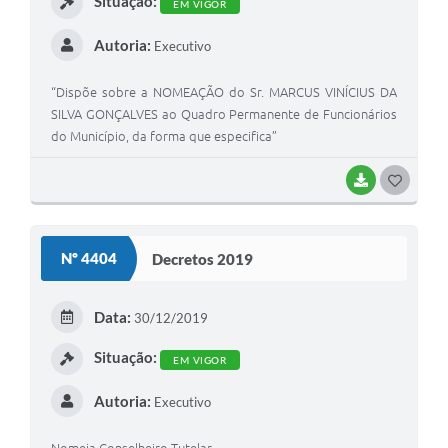
Situação:
EM VIGOR
Autoria:
Executivo
“Dispõe sobre a NOMEAÇÃO do Sr. MARCUS VINÍCIUS DA
SILVA GONÇALVES ao Quadro Permanente de Funcionários
do Município, da forma que especifica”
BAIXAR
G
O
S
Nº 4404
Decretos 2019
T
E
Data:
30/12/2019
I
Situação:
EM VIGOR
Autoria:
Executivo