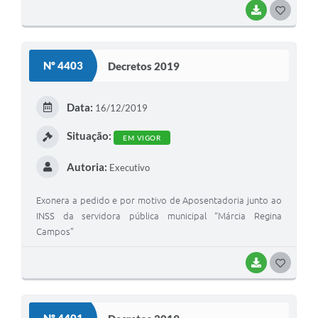
BAIXAR
G
O
S
Nº 4403
Decretos 2019
T
E
Data:
16/12/2019
I
Situação:
EM VIGOR
Autoria:
Executivo
Exonera a pedido e por motivo de Aposentadoria junto ao
INSS da servidora pública municipal “Márcia Regina
Campos”
BAIXAR
G
O
S