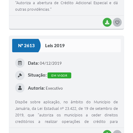
“Autoriza a abertura de Crédito Adicional Especial e dá
outras providências.”
BAIXAR
G
O
S
Nº 2613
Leis 2019
T
E
Data:
04/12/2019
I
Situação:
EM VIGOR
Autoria:
Executivo
Dispõe sobre aplicação, no âmbito do Município de
Januária, da Lei Estadual nº 23.422, de 19 de setembro de
2019, que "autoriza os municípios a ceder direitos
creditórios a realizar operações de crédito para
reequilibrar as finanças após o atraso de transferências