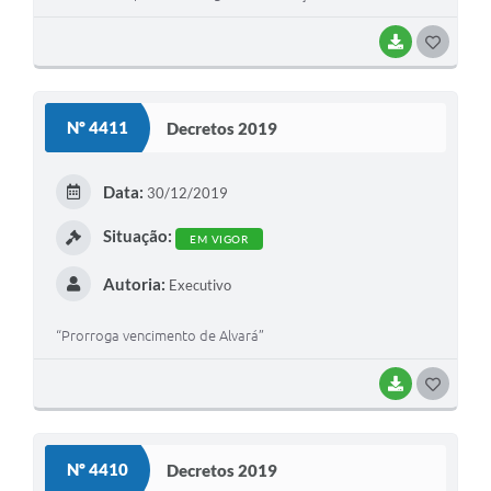
BAIXAR
G
O
S
Nº 4411
Decretos 2019
T
E
Data:
30/12/2019
I
Situação:
EM VIGOR
Autoria:
Executivo
“Prorroga vencimento de Alvará”
BAIXAR
G
O
S
Nº 4410
Decretos 2019
T