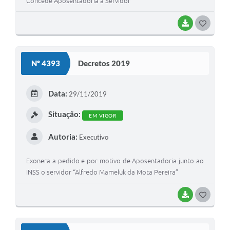
Concede Aposentadoria a Servidor
BAIXAR
G
O
S
Nº 4393
Decretos 2019
T
E
Data:
29/11/2019
I
Situação:
EM VIGOR
Autoria:
Executivo
Exonera a pedido e por motivo de Aposentadoria junto ao
INSS o servidor “Alfredo Mameluk da Mota Pereira”
BAIXAR
G
O
S