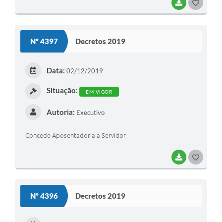
obrigatórias pelo Estado", autoriza o chefe do Poder
BAIXAR
G
Executivo a promover a cessão de direitos creditórios e a
O
contratar operações de crédito na forma que especifica e
S
dá outras providencias.
Nº 4397
Decretos 2019
T
E
Data:
02/12/2019
I
Situação:
EM VIGOR
Autoria:
Executivo
Concede Aposentadoria a Servidor
BAIXAR
G
O
S
Nº 4396
Decretos 2019
T
E