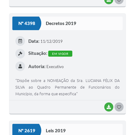
O
S
Nº 4398
Decretos 2019
T
E
Data:
11/12/2019
I
Situação:
EM VIGOR
Autoria:
Executivo
“Dispõe sobre a NOMEAÇÃO da Sra. LUCIANA FÉLIX DA
SILVA ao Quadro Permanente de Funcionários do
Município, da forma que especifica”
BAIXAR
G
O
S
Nº 2619
Leis 2019
T