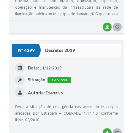
Privada para a modernização, otimização, expansão,
operação e manutenção da infraestrutura da rede de
iluminação pública no Município de Januária/MG que consta
da Resolução nº 02 elaborada pelo Comitê Gestor de
Parcerias Público-Privadas- CGP-PPP/Januária”
BAIXAR
G
O
S
Nº 4399
Decretos 2019
T
E
Data:
11/12/2019
I
Situação:
EM VIGOR
Autoria:
Executivo
Declara situação de emergência nas áreas do Município
afetadas por Estiagem – COBRADE; 1.4.1.1.0. conforme
IN/MI 02/2016.
BAIXAR
G