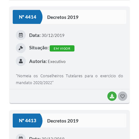
Cavernas do Peruaçu
Nº 4414
Decretos 2019
Galeria de Fotos
Galeria de Vídeos
Data:
30/12/2019
Notícias
Situação:
EM VIGOR
Links e Sites
Autoria:
Executivo
Arquivos para Download
“Nomeia os Conselheiros Tutelares para o exercício do
Diário Oficial
mandato 2020/2022”
Links
BAIXAR
G
Serviços Online
O
S
Enquete
Nº 4413
Decretos 2019
T
SIC
E
Data: