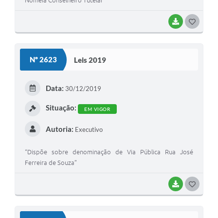
Nomeia Conselheiro Tutelar
BAIXAR
G
O
S
Nº 2623
Leis 2019
T
E
Data:
30/12/2019
I
Situação:
EM VIGOR
Autoria:
Executivo
“Dispõe sobre denominação de Via Pública Rua José
Ferreira de Souza”
BAIXAR
G
O
S