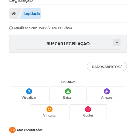
A Nossa Cidade
Secretarias
Legislação
Editais
Atualizado em: 05/08/2026 às 17h54
Tributos
BUSCAR LEGISLAÇÃO
Transparência Pública
Contratos
DADOS ABERTOS
Carta de Serviços
LEGENDA:
Turismo
Legislação
Visualizar
Baixar
Anexos
Agenda
Vínculos
Gostei
Telefones Úteis
atos encontrados
308
Ouvidoria