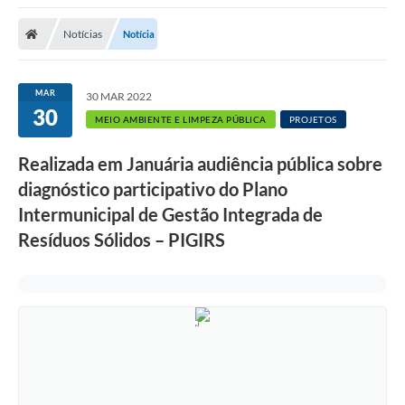
A Nossa Cidade
Notícias
Notícia
Secretarias
Editais
MAR
30 MAR 2022
30
Tributos
MEIO AMBIENTE E LIMPEZA PÚBLICA
PROJETOS
Transparência Pública
Realizada em Januária audiência pública sobre
Contratos
diagnóstico participativo do Plano
Intermunicipal de Gestão Integrada de
Carta de Serviços
Resíduos Sólidos – PIGIRS
Turismo
Legislação
Agenda
Telefones Úteis
Ouvidoria