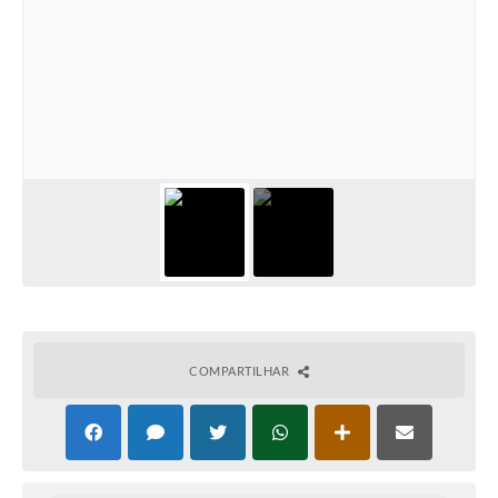
Cavernas do Peruaçu
Galeria de Fotos
Galeria de Vídeos
Notícias
Links e Sites
Arquivos para Download
Diário Oficial
Links
COMPARTILHAR
Serviços Online
Enquete
SIC