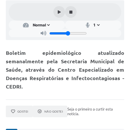
Cavernas do Peruaçu
Galeria de Fotos
Galeria de Vídeos
Notícias
Boletim epidemiológico atualizado
Links e Sites
semanalmente pela Secretaria Municipal de
Arquivos para Download
Saúde, através do Centro Especializado em
Diário Oficial
Doenças Respiratórias e Infectocontagiosas -
CEDRI.
Links
Serviços Online
Seja o primeiro a curtir esta
Enquete
GOSTEI
NÃO GOSTEI
notícia.
SIC