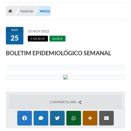
A Nossa Cidade
Notícias
Notícia
Secretarias
Editais
NOV
25 NOV 2022
25
Tributos
COVID19
SAÚDE
Transparência Pública
BOLETIM EPIDEMIOLÓGICO SEMANAL
Contratos
Carta de Serviços
Turismo
Legislação
COMPARTILHAR
Agenda
Telefones Úteis
Ouvidoria