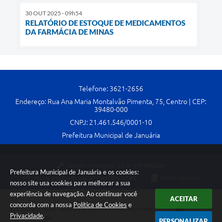
30 OUT 2025 - 09h54
RELATÓRIO DE ESTOQUE DE MEDICAMENTOS
DA FARMÁCIA DE MINAS
Telefone: 3621-2656
Endereço: Rua Ana Maria Montalvão Pimenta, 75, Centro | CEP:
39480-000
CNPJ: 21.461.546/0001-10
Prefeitura Municipal de Januária
Versão do Sistema:
3.5.3 - 19/06/2026
Prefeitura Municipal de Januária e os cookies:
Portal atualizado em:
07/08/2026 17:43
Dados Abertos
nosso site usa cookies para melhorar a sua
experiência de navegação. Ao continuar você
ACEITAR
concorda com a nossa
Política de Cookies
e
Copyright Instar - 2006-2026. Todos os direitos reservados -
Privacidade
.
Instar Tecnologia
PERSONALIZAR