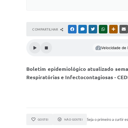
COMPARTILHAR
FACEBOOK
MESSENGER
TWITTER
WHATSAPP
OUTRAS
Velocidade de l
Boletim epidemiológico atualizado sema
Respiratórias e Infectocontagiosas - CED
Seja o primeiro a curtir es
GOSTEI
NÃO GOSTEI