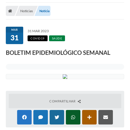
A Nossa Cidade
Notícias
Notícia
Secretarias
Editais
MAR
31 MAR 2023
31
Tributos
COVID19
SAÚDE
Transparência Pública
BOLETIM EPIDEMIOLÓGICO SEMANAL
Contratos
Carta de Serviços
Turismo
Legislação
COMPARTILHAR
Agenda
Telefones Úteis
Ouvidoria