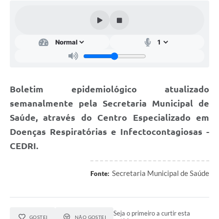
Cavernas do Peruaçu
Galeria de Fotos
Galeria de Vídeos
Notícias
Boletim epidemiológico atualizado
Links e Sites
semanalmente pela Secretaria Municipal de
Arquivos para Download
Saúde, através do Centro Especializado em
Diário Oficial
Doenças Respiratórias e Infectocontagiosas -
CEDRI.
Links
Serviços Online
Secretaria Municipal de Saúde
Fonte:
Enquete
SIC
Seja o primeiro a curtir esta
GOSTEI
NÃO GOSTEI