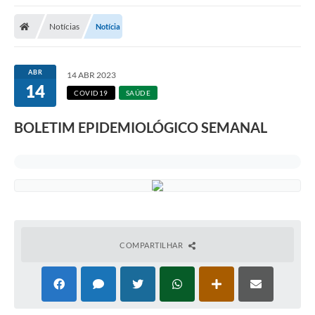
A Nossa Cidade
Notícias
Notícia
Secretarias
Editais
ABR
14 ABR 2023
14
Tributos
COVID19
SAÚDE
Transparência Pública
BOLETIM EPIDEMIOLÓGICO SEMANAL
Contratos
Carta de Serviços
Turismo
Legislação
COMPARTILHAR
Agenda
Telefones Úteis
Ouvidoria