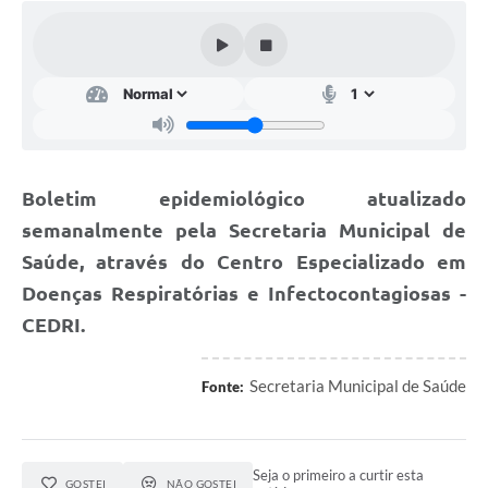
Cavernas do Peruaçu
Galeria de Fotos
Galeria de Vídeos
Notícias
Boletim epidemiológico atualizado
Links e Sites
semanalmente pela Secretaria Municipal de
Arquivos para Download
Saúde, através do Centro Especializado em
Diário Oficial
Doenças Respiratórias e Infectocontagiosas -
CEDRI.
Links
Serviços Online
Secretaria Municipal de Saúde
Fonte:
Enquete
SIC
Seja o primeiro a curtir esta
GOSTEI
NÃO GOSTEI