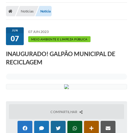
A Nossa Cidade
Notícias
Notícia
Secretarias
Editais
JUN
07 JUN 2023
07
Tributos
MEIO AMBIENTE E LIMPEZA PÚBLICA
Transparência Pública
INAUGURADO! GALPÃO MUNICIPAL DE
Contratos
RECICLAGEM
Carta de Serviços
Turismo
Legislação
Agenda
COMPARTILHAR
Telefones Úteis
Ouvidoria