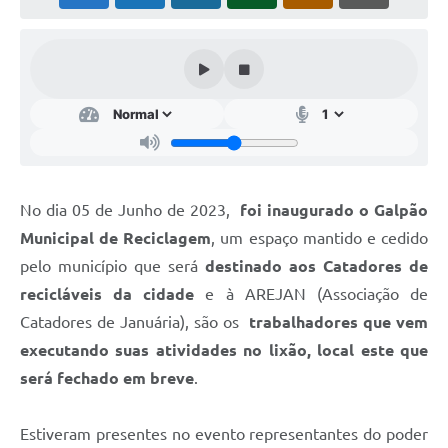
Cavernas do Peruaçu
Galeria de Fotos
Galeria de Vídeos
Notícias
Links e Sites
No dia 05 de Junho de 2023,
foi inaugurado o Galpão
Arquivos para Download
Municipal de Reciclagem
, um espaço mantido e cedido
Diário Oficial
pelo município que será
destinado aos Catadores de
recicláveis da cidade
e à AREJAN (Associação de
Links
Catadores de Januária), são os
trabalhadores que vem
Serviços Online
executando suas atividades no lixão, local este que
será fechado em breve
.
Enquete
SIC
Estiveram presentes no evento representantes do poder