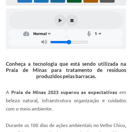
Cavernas do Peruaçu
Galeria de Fotos
Galeria de Vídeos
Notícias
Links e Sites
Conheça a tecnologia que está sendo utilizada na
Arquivos para Download
Praia de Minas para tratamento de resíduos
produzidos pelas barracas.
Diário Oficial
Links
A
Praia de Minas 2023 superou as expectativas
em
beleza natural, infraestrutura organização e cuidados
Serviços Online
com o meio ambiente.
Enquete
SIC
Durante os 100 dias de ações ambientais no Velho Chico,