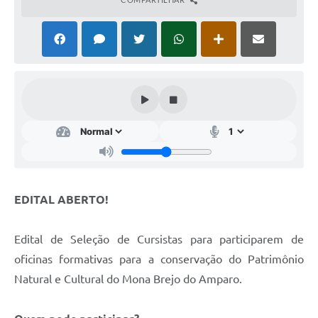
Cavernas do Peruaçu
Galeria de Fotos
Galeria de Vídeos
Notícias
Links e Sites
Arquivos para Download
Diário Oficial
EDITAL ABERTO!
Links
Edital de Seleção de Cursistas para participarem de
Serviços Online
oficinas formativas para a conservação do Patrimônio
Enquete
Natural e Cultural do Mona Brejo do Amparo.
SIC