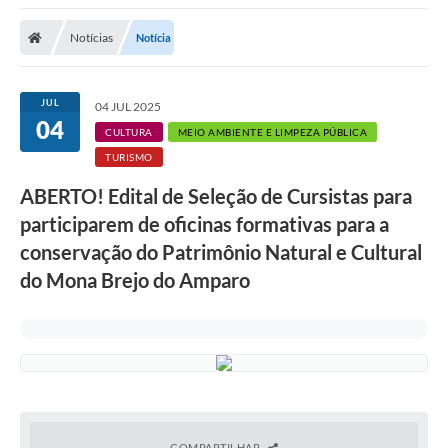
A Nossa Cidade
Notícias
Notícia
Secretarias
Editais
JUL
04 JUL 2025
04
Tributos
CULTURA
MEIO AMBIENTE E LIMPEZA PÚBLICA
TURISMO
Transparência Pública
ABERTO! Edital de Seleção de Cursistas para
Contratos
participarem de oficinas formativas para a
Carta de Serviços
conservação do Patrimônio Natural e Cultural
do Mona Brejo do Amparo
Turismo
Legislação
Agenda
Telefones Úteis
Ouvidoria
COMPARTILHAR