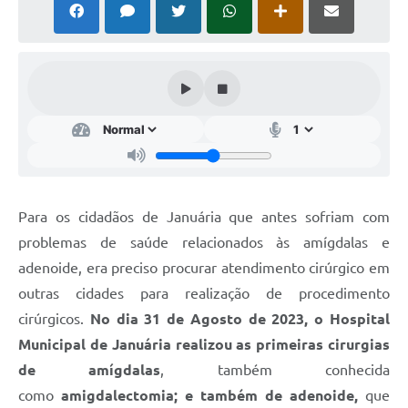
Cavernas do Peruaçu
Galeria de Fotos
Galeria de Vídeos
Notícias
Links e Sites
Arquivos para Download
Para os cidadãos de Januária que antes sofriam com
Diário Oficial
problemas de saúde relacionados às amígdalas e
adenoide, era preciso procurar atendimento cirúrgico em
Links
outras cidades para realização de procedimento
Serviços Online
cirúrgicos.
No dia 31 de Agosto de 2023, o Hospital
Municipal de Januária realizou as primeiras cirurgias
Enquete
de amígdalas
, também conhecida
SIC
como
amigdalectomia; e também de adenoide,
que