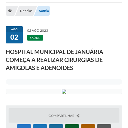
A Nossa Cidade
Notícias
Notícia
Secretarias
Editais
AGO
02 AGO 2023
02
Tributos
SAÚDE
Transparência Pública
HOSPITAL MUNICIPAL DE JANUÁRIA
Contratos
COMEÇA A REALIZAR CIRURGIAS DE
AMÍGDLAS E ADENOIDES
Carta de Serviços
Turismo
Legislação
Agenda
Telefones Úteis
COMPARTILHAR
Ouvidoria