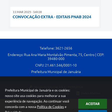
11 MAR 2025 - 16h18
CONVOCAÇÃO EXTRA - EDITAIS PNAB 2024
Telefone: 3621-2656
Endereço: Rua Ana Maria Montalvão Pimenta, 75, Centro | CEP:
39480-000
CNPJ: 21.461.546/0001-10
Prefeitura Municipal de Januária
Versão do Sistema:
3.5.3 - 19/06/2026
Prefeitura Municipal de Januária e os cookies:
Portal atualizado em:
07/08/2026 15:26
Dados Abertos
nosso site usa cookies para melhorar a sua
experiência de navegação. Ao continuar você
ACEITAR
concorda com a nossa
Política de Cookies
e
Copyright Instar - 2006-2026. Todos os direitos reservados -