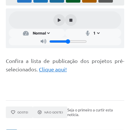
Cavernas do Peruaçu
Galeria de Fotos
Galeria de Vídeos
Notícias
Links e Sites
Confira a lista de publicação dos projetos pré-
Arquivos para Download
selecionados.
Clique aqui!
Diário Oficial
Links
Serviços Online
Seja o primeiro a curtir esta
Enquete
GOSTEI
NÃO GOSTEI
notícia.
SIC