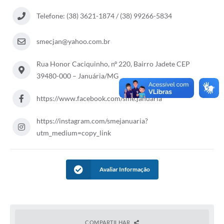
Cavernas do Peruaçu
Telefone: (38) 3621-1874 / (38) 99266-5834
Galeria de Fotos
smecjan@yahoo.com.br
Galeria de Vídeos
Rua Honor Caciquinho, nº 220, Bairro Jadete CEP
Notícias
39480-000 – Januária/MG
Links e Sites
https://www.facebook.com/sme.januaria
Arquivos para Download
https://instagram.com/smejanuaria?
Diário Oficial
utm_medium=copy_link
Links
Avaliar Informação
Serviços Online
Enquete
SIC
COMPARTILHAR