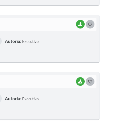
E
I
BAIXAR
G
O
Autoria:
Executivo
S
T
E
I
BAIXAR
G
O
Autoria:
Executivo
S
T
E
I