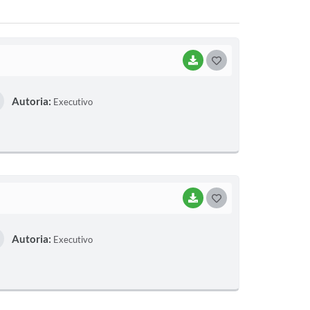
BAIXAR
G
O
Autoria:
Executivo
S
T
E
I
BAIXAR
G
O
Autoria:
Executivo
S
T
E
I