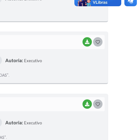
T
E
I
BAIXAR
G
O
Autoria:
Executivo
S
T
IAS”.
E
I
BAIXAR
G
O
Autoria:
Executivo
S
T
AS”.