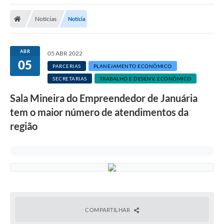
A Nossa Cidade
Notícias
Notícia
Secretarias
Editais
ABR
05 ABR 2022
05
Tributos
PARCERIAS
PLANEJAMENTO ECONÔMICO
SECRETARIAS
TRABALHO E DESENV. ECONÔMICO
Transparência Pública
Sala Mineira do Empreendedor de Januária
Contratos
tem o maior número de atendimentos da
Carta de Serviços
região
Turismo
Legislação
Agenda
Telefones Úteis
COMPARTILHAR
Ouvidoria