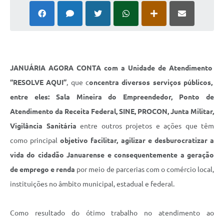
Cavernas do Peruaçu
Galeria de Fotos
Galeria de Vídeos
JANUÁRIA AGORA CONTA com a Unidade de Atendimento
Notícias
“RESOLVE AQUI”
, que c
oncentra diversos serviços públicos,
Links e Sites
entre eles: Sala Mineira do Empreendedor, Ponto de
Atendimento da Receita Federal, SINE, PROCON, Junta Militar,
Arquivos para Download
Vigilância Sanitária
entre outros projetos e ações que têm
Diário Oficial
como principal
objetivo facilitar, agilizar e desburocratizar a
Links
vida do cidadão Januarense e consequentemente a geração
de emprego e renda
por meio de parcerias com o comércio local,
Serviços Online
instituições no âmbito municipal, estadual e federal.
Enquete
SIC
Como resultado do ótimo trabalho no atendimento ao