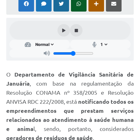
Cavernas do Peruaçu
Galeria de Fotos
Galeria de Vídeos
Notícias
Links e Sites
Arquivos para Download
O
Departamento de Vigilância Sanitária de
Diário Oficial
Januária
, com base na regulamentação da
Resolução CONAMA nº 358/2005 e Resolução
Links
ANVISA RDC 222/2008, está
notificando todos os
Serviços Online
empreendimentos que prestam serviços
Enquete
relacionados ao atendimento à saúde humana
e anima
l, sendo, portanto, considerados
SIC
geradores de resíduos de saúde
.