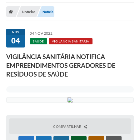
A Nossa Cidade
Notícias
Notícia
Secretarias
Editais
NOV
04 NOV 2022
04
Tributos
SAÚDE
VIGILÂNCIA SANITÁRIA
Transparência Pública
VIGILÂNCIA SANITÁRIA NOTIFICA
Contratos
EMPREENDIMENTOS GERADORES DE
RESÍDUOS DE SAÚDE
Carta de Serviços
Turismo
Legislação
Agenda
Telefones Úteis
COMPARTILHAR
Ouvidoria