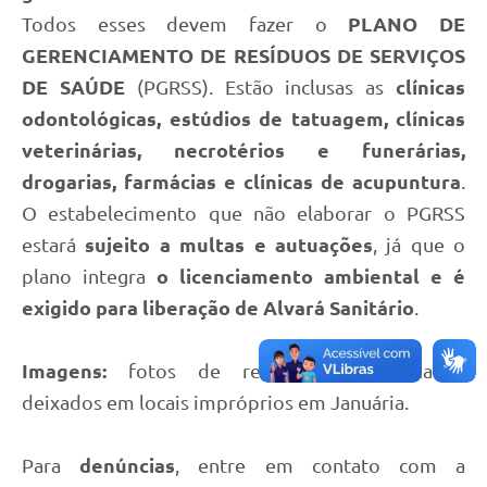
Contato
Todos esses devem fazer o
PLANO DE
GERENCIAMENTO DE RESÍDUOS DE SERVIÇOS
Fotos - Eventos Oficiais
DE SAÚDE
(PGRSS). Estão inclusas as
clínicas
odontológicas, estúdios de tatuagem, clínicas
veterinárias, necrotérios e funerárias,
drogarias, farmácias e clínicas de acupuntura
.
O estabelecimento que não elaborar o PGRSS
estará
sujeito a multas e autuações
, já que o
plano integra
o licenciamento ambiental e é
exigido para liberação de Alvará Sanitário
.
Imagens:
fotos de resíduos contaminados
deixados em locais impróprios em Januária.
Para
denúncias
, entre em contato com a